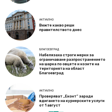
АКТУАЛНО
Вижте какво реши
правителството днес
БЛАГОЕВГРАД
Набелязаха строги мерки за
ограничаване разпространението
на шарка по овцете и козите на
територията на област
Благоевград
АКТУАЛНО
Проверяват „Еконт“ заради
вдигането на куриерските услуги
от 1 август