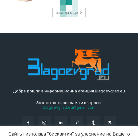
зареди още
Добре дошли в информационна агенция Blagoevgrad.eu
За контакти, реклама и въпроси:
blagoevgrad.eu@gmail.com
Сайтът използва "бисквитки" за улеснение на Вашето