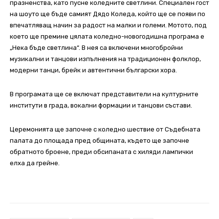
празненства, като пусне коледните светлини. Специален гост
на шоуто ще бъде самият Дядо Коледа, който ще се появи по
впечатляващ начин за радост на малки и големи. Мотото, под
което ще премине цялата коледно-новогодишна програма е
„Нека бъде светлина“. В нея са включени многобройни
музикални и танцови изпълнения на традиционен фолклор,
модерни танци, брейк и автентични български хора.
В програмата ще се включат представители на културните
институти в града, вокални формации и танцови състави.
Церемонията ще започне с коледно шествие от Съдебната
палата до площада пред общината, където ще започне
обратното броене, преди обсипаната с хиляди лампички
елха да грейне.