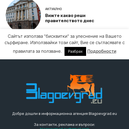
Добре дошли в информационна агенция Blagoevgrad.eu
За контакти, реклама и въпроси:
blagoevgrad.eu@gmail.com