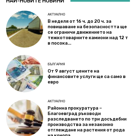
НАЙ-НОВИТЕ НОВИНИ
АКТУАЛНО
В неделя от 16 ч. до 20 ч. за
повишаване на безопасността ще
се ограничи движението на
тежкотоварните камиони над 12 т
в посока...
БЪЛГАРИЯ
От 9 август цените на
финансовите услуги ще са само в
евро
АКТУАЛНО
Районна прокуратура –
Благоевград ръководи
разследването по три досъдебни
производства за незаконно
отглеждане на растения от рода
на конопа