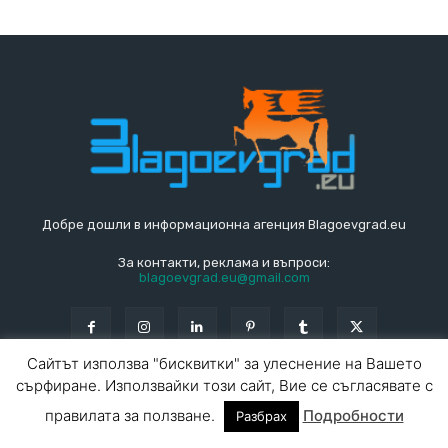
Добре дошли в информационна агенция Blagoevgrad.eu
За контакти, реклама и въпроси:
blagoevgrad.eu@gmail.com
Сайтът използва "бисквитки" за улеснение на Вашето
сърфиране. Използвайки този сайт, Вие се съгласявате с
© Blagoevgrad.EU 2010 - 2026
Общи условия
|
правилата за ползване.
Подробности
Разбрах
За контакти
За реклама
СПРАВОЧНИК
СЪБИТИЯ