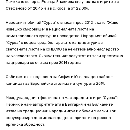
По- късно вечерта Росица Янакиева ще участва в игрите в с.
Стефаново от 20.45 ч и в с. Косача от 22.00ч.
Народният обичай “Сурва” е вписан през 2012 г. като “Живо
човешко съкровище” в националната листа на
нематериалното културно наследство. Народният обичай
“Сурва” е водещ сред българските кандидатури за
световната листа на ЮНЕСКО за нематериално наследство
на човечеството. Окончателният резултат от тази престижна
надпревара се очаква през 2014 година.
Събитието е в подкрепа на София и Югозападен район –
кандидат за Европейска столица на културата 2019.
Международният фестивал на маскарадните игри “Сурва” в
Перник e най-авторитетната в България и на Балканите
изява на традиционни народни игри и обичаи с маски. Той
популяризира достигнали до днес варианти на древна
ергенска обредност.