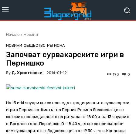
Начало
Новини
НОВИНИ
ОБЩЕСТВО
РЕГИОНА
Започват сурвакарските игри в
Пернишко
By
Д. Христовски
2014-01-12
193
0
На 13 и 14 януари ще се проведат традиционните сурвакарски
игри в Пернишко. Кметът на Перник Росица Янакиева ще се
включи в пресъздаването на ритуала от 18.00 ч. на 13 януари в
с. Богданов дол, Пернишко. От 18.40 ч. тя ще се присъедини
към сурвакарите в с. Ярджиловци, а от 19.30 ч. -в с. Копаница.