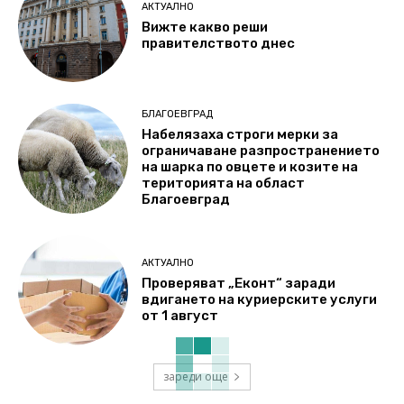
АКТУАЛНО
Вижте какво реши
правителството днес
БЛАГОЕВГРАД
Набелязаха строги мерки за
ограничаване разпространението
на шарка по овцете и козите на
територията на област
Благоевград
АКТУАЛНО
Проверяват „Еконт“ заради
вдигането на куриерските услуги
от 1 август
зареди още