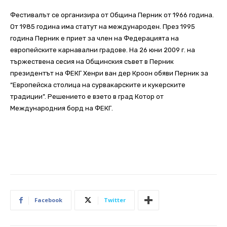
Фестивалът се организира от Община Перник от 1966 година.
От 1985 година има статут на международен. През 1995
година Перник е приет за член на Федерацията на
европейските карнавални градове. На 26 юни 2009 г. на
тържествена сесия на Общинския съвет в Перник
президентът на ФЕКГ Хенри ван дер Кроон обяви Перник за
“Европейска столица на сурвакарските и кукерските
традиции”. Решението е взето в град Котор от
Международния борд на ФЕКГ.
Facebook
Twitter