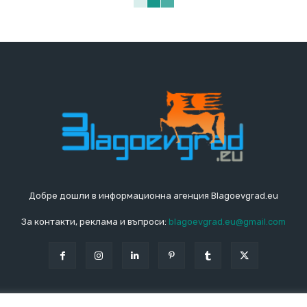
Добре дошли в информационна агенция Blagoevgrad.eu
За контакти, реклама и въпроси:
blagoevgrad.eu@gmail.com