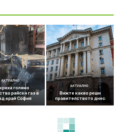
АКТУАЛНО
АКТУАЛНО
криха голямо
ство райски газ в
Вижте какво реши
ад край София
правителството днес