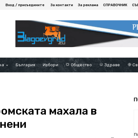
Вход / присъедините
За контакти
За реклама
СПРАВОЧНИК
СЪ
на
България
Избори
Общество
Здраве
Св
П
ромската махала в
анени
П