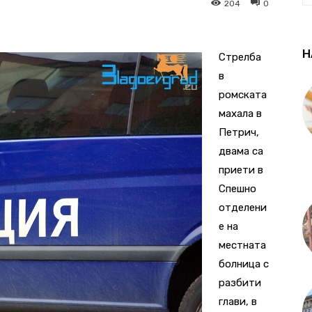
204
0
Н
Стрелба
в
ромската
махала в
Петрич,
двама са
приети в
Спешно
отделени
е на
местната
болница с
разбити
глави, в