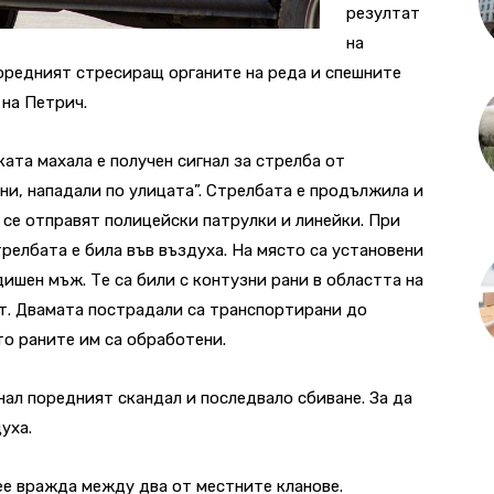
резултат
на
оредният стресиращ органите на реда и спешните
 на Петрич.
ката махала е получен сигнал за стрелба от
ни, нападали по улицата”. Стрелбата е продължила и
а се отправят полицейски патрулки и линейки. При
трелбата е била във въздуха. На място са установени
ишен мъж. Те са били с контузни рани в областта на
ет. Двамата пострадали са транспортирани до
о раните им са обработени.
нал поредният скандал и последвало сбиване. За да
уха.
ее вражда между два от местните кланове.