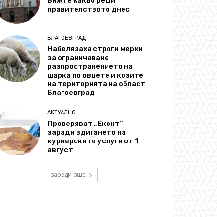
Вижте какво реши
правителството днес
БЛАГОЕВГРАД
Набелязаха строги мерки
за ограничаване
разпространението на
шарка по овцете и козите
на територията на област
Благоевград
АКТУАЛНО
Проверяват „Еконт“
заради вдигането на
куриерските услуги от 1
август
зареди още