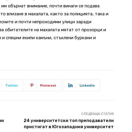
 им обърнат внимание, почти винаги се подава
ото влизане в махалата, както за полицията, така и
есните и почти непроходими улици заради
ва обитателите на махалата мятат от прозорци и
 и спешни екипи камъни, стъклени буркани и
Twitter
Pinterest
Linkedin
СЛЕДВАЩА СТАТИЯ
ни
24 университетски топ преподаватели
пристигат в Югозападния университет