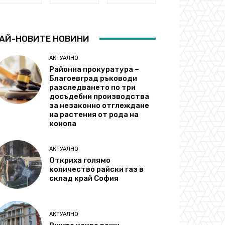
АЙ-НОВИТЕ НОВИНИ
АКТУАЛНО
Районна прокуратура –
Благоевград ръководи
разследването по три
досъдебни производства
за незаконно отглеждане
на растения от рода на
конопа
АКТУАЛНО
Откриха голямо
количество райски газ в
склад край София
АКТУАЛНО