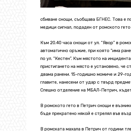
сбиване снощи, съобщава БГНЕС. Това е п
медици сигнал, подаден от ромското гето
Към 20.40 часа снощи от ул. “Явор” в ромс
автоматично оръжие, при която “има ране
по ул. “Кестен”. Към мястото на инцидент
пристигането на място е установено, че с
двама ранени. 15-годишно момиче и 29-год
главите, нанесени от удар с твърд предм
Спешно отделение на МБАЛ-Петрич, къдет
В ромското гето в Петрич снощи е възник
бъде прекратено някой е стрелял във възд
В ромската махала в Петрич от години тл