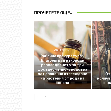
ПРОЧЕТЕТЕ ОЩЕ..
АКТУАЛНО
Районна прокуратура –
Благоевград ръководи
разследването по три
досъдебни производства
за незаконно отглеждане
От
на растения от рода на
количе
конопа
скл