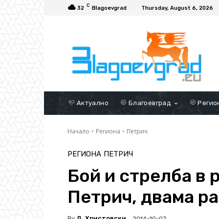
C
32
Blagoevgrad
Thursday, August 6, 2026
Актуално
Благоевград
Регио
Начало
Региона
Петрич
РЕГИОНА
ПЕТРИЧ
Бой и стрелба в 
Петрич, двама р
By
Д. Христовски
2014-10-07