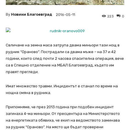
By
Новини Благоевград
2016-05-11
223
0
Свличане на земна маса затрупа двама миньори тази нощ в
рудник “Ораново”. Пострадали са двама мъже – на 37 и 42
години, които след почти 2 часова спасителна операция, вече
са в Спешно отделение на МБАЛ Благоевград, където им
правят прегледи.
Имат множество травми. Инцидентът е станал по време на
нощна смяна в рудника.
Припомняме, че през 2013 година при подобен инцидент
загинаха 4-ма миньори. От пресцентъра на Министерството
на енергетиката обявиха, че екип на ведомството заминава
за рудник “Ораново”. На място ще бъдат проверени