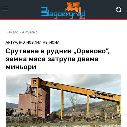
Начало
Актуално
АКТУАЛНО
НОВИНИ
РЕГИОНА
Срутване в рудник „Oраново”,
земна маса затрупа двама
миньори