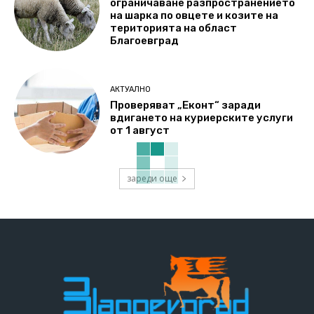
ограничаване разпространението
на шарка по овцете и козите на
територията на област
Благоевград
АКТУАЛНО
Проверяват „Еконт“ заради
вдигането на куриерските услуги
от 1 август
зареди още