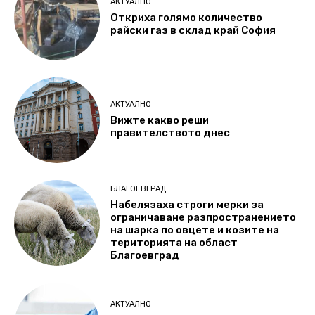
АКТУАЛНО
Откриха голямо количество
райски газ в склад край София
АКТУАЛНО
Вижте какво реши
правителството днес
БЛАГОЕВГРАД
Набелязаха строги мерки за
ограничаване разпространението
на шарка по овцете и козите на
територията на област
Благоевград
АКТУАЛНО