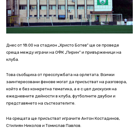
Днес от 18:00 на стадион „Христо Ботев” ще се проведе
среща между играчи на ОФК „Пирин” и привърженици на
клуба.
Това съобщиха от пресслужбата на орлетата. Всички
заинтересовани фенове могат да присъстват на разговора,
който е без конкретна тематика, а е с цел дискусия на
ежедневните дейности в клуба, футболните двубои и
представянето на състезателите.
На срещата ще присъстват играчите Антон Костадинов,
Стилиян Николов и Томислав Павлов.