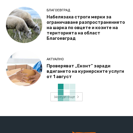
БЛАГОЕВГРАД
Набелязаха строги мерки за
ограничаване разпространението
на шарка по овцете и козите на
територията на област
Благоевград
АКТУАЛНО
Проверяват „Еконт“ заради
вдигането на куриерските услуги
от 1 август
зареди още