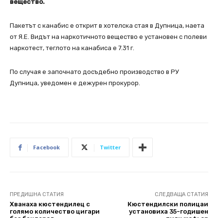
вещество.
Пакетът с канабис е открит в хотелска стая в Дупница, наета
от Я.Е. Видът на наркотичното вещество е установен с полеви
наркотест, теглото на канабиса е 7.31 г.
По случая е започнато досъдебно производство в РУ
Дупница, уведомен е дежурен прокурор.
Facebook
Twitter
ПРЕДИШНА СТАТИЯ
СЛЕДВАЩА СТАТИЯ
Хванаха кюстендилец с
Кюстендилски полицаи
голямо количество цигари
установиха 35-годишен