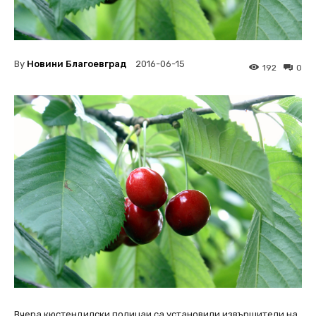
By
Новини Благоевград
2016-06-15
192
0
Вчера кюстендилски полицаи са установили извършители на