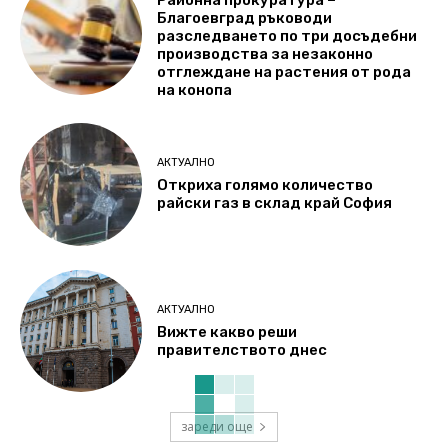
Районна прокуратура –
Благоевград ръководи
разследването по три досъдебни
производства за незаконно
отглеждане на растения от рода
на конопа
АКТУАЛНО
Откриха голямо количество
райски газ в склад край София
АКТУАЛНО
Вижте какво реши
правителството днес
зареди още