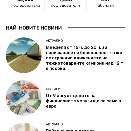
Последователи
последователи
абонати
НАЙ-НОВИТЕ НОВИНИ
АКТУАЛНО
В неделя от 16 ч. до 20 ч. за
повишаване на безопасността ще
се ограничи движението на
тежкотоварните камиони над 12 т
в посока...
БЪЛГАРИЯ
От 9 август цените на
финансовите услуги ще са само в
евро
АКТУАЛНО