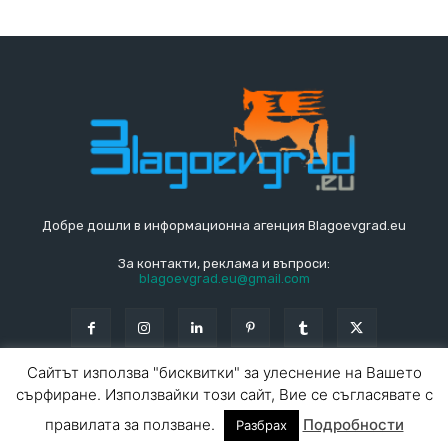
Добре дошли в информационна агенция Blagoevgrad.eu
За контакти, реклама и въпроси:
blagoevgrad.eu@gmail.com
Сайтът използва "бисквитки" за улеснение на Вашето
сърфиране. Използвайки този сайт, Вие се съгласявате с
© Blagoevgrad.EU 2010 - 2026
Общи условия
|
правилата за ползване.
Подробности
Разбрах
За контакти
За реклама
СПРАВОЧНИК
СЪБИТИЯ