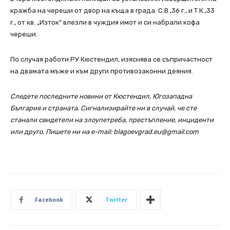
кражба на череши от двор на къща в града. С.В.,36 г., и Т.К.,33
г., от кв. „Изток“ влезли в чуждия имот и си набрали кофа
череши.
По случая работи РУ Кюстендил, изяснява се съпричастност
на двамата мъже и към други противозаконни деяния.
Следете последните новини от Кюстендил, Югозападна
България и страната. Сигнализирайте ни в случай, че сте
станали свидетели на злоупетреба, престъпление, инциденти
или друго. Пишете ни на e-mail: blagoevgrad.eu@gmail.com
Facebook
Twitter