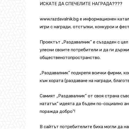
ИСКАТЕ ДА СПЕЧЕЛИТЕ НАГРАДА????
www.razdavalnik.bg
е информационен катал
игри с награди, отстъпки, конкурси и фес
Проектът „Раздавалник” е създаден с цел
улесни своите потребители и да ги държи
общественотопространство.
„Раздавалник” подкрепя всички фирми, ко
към хората (раздаване на награди, благот
Самият „Раздавалник” от своя страна съв
нататък” идеята да бъдем по-социално ан
поражда добро”!
В сайтът потребителите биха могли да на