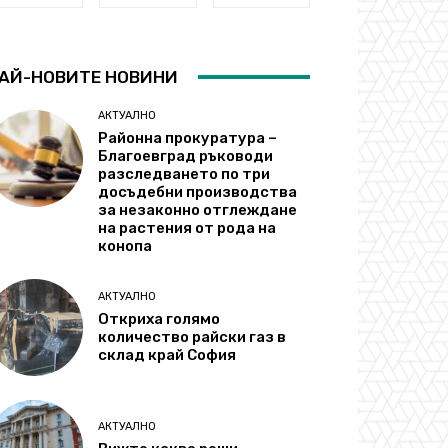
АЙ-НОВИТЕ НОВИНИ
АКТУАЛНО
Районна прокуратура –
Благоевград ръководи
разследването по три
досъдебни производства
за незаконно отглеждане
на растения от рода на
конопа
АКТУАЛНО
Откриха голямо
количество райски газ в
склад край София
АКТУАЛНО