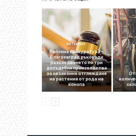
АКТУАЛНО
Районна прокуратура –
Благоевград ръководи
разследването по три
досъдебни производства
за незаконно отглеждане
От
на растения от рода на
количе
конопа
скл