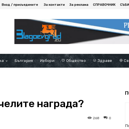
Вход / присъедините
За контакти
За реклама
СПРАВОЧНИК
СЪБ
на
България
Избори
Общество
Здраве
Св
П
ечелите награда?
268
0
П