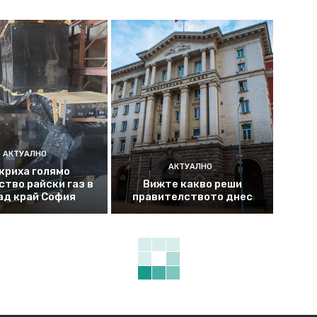
АКТУАЛНО
АКТУАЛНО
криха голямо
ство райски газ в
Вижте какво реши
ад край София
правителството днес