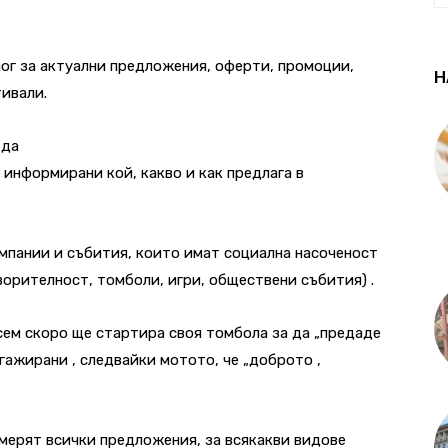
ог за актуални предложения, оферти, промоции,
Н
тивали.
 да
 информирани кой, какво и как предлага в
мпании и събития, които имат социална насоченост
ворителност, томболи, игри, обществени събития) .
сем скоро ще стартира своя томбола за да „предаде
гажирани , следвайки мотото, че „доброто ,
мерят всички предложения, за всякакви видове