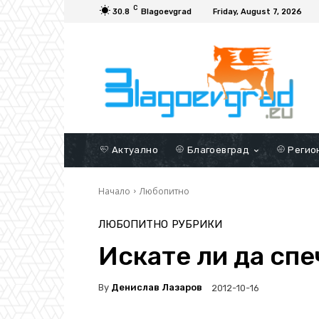
C
30.8
Blagoevgrad
Friday, August 7, 2026
Актуално
Благоевград
Регио
Начало
Любопитно
ЛЮБОПИТНО
РУБРИКИ
Искате ли да сп
By
Денислав Лазаров
2012-10-16