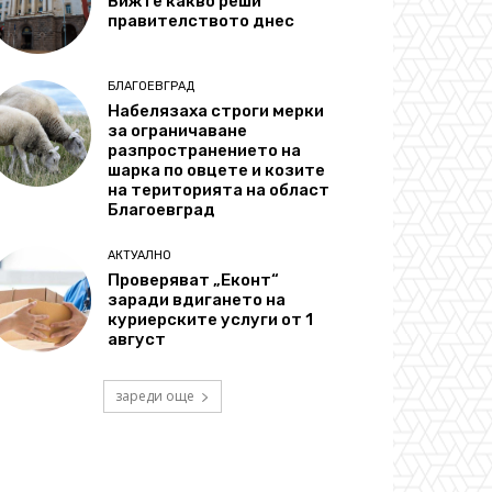
Вижте какво реши
правителството днес
БЛАГОЕВГРАД
Набелязаха строги мерки
за ограничаване
разпространението на
шарка по овцете и козите
на територията на област
Благоевград
АКТУАЛНО
Проверяват „Еконт“
заради вдигането на
куриерските услуги от 1
август
зареди още