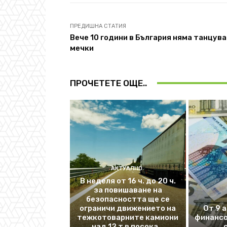
ПРЕДИШНА СТАТИЯ
Вече 10 години в България няма танцув
мечки
ПРОЧЕТЕТЕ ОЩЕ..
АКТУАЛНО
В неделя от 16 ч. до 20 ч.
за повишаване на
безопасността ще се
ограничи движението на
От 9 
тежкотоварните камиони
финансо
над 12 т в посока...