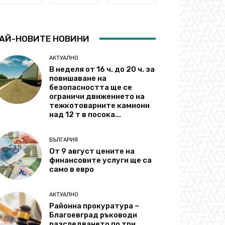
АЙ-НОВИТЕ НОВИНИ
АКТУАЛНО
В неделя от 16 ч. до 20 ч. за
повишаване на
безопасността ще се
ограничи движението на
тежкотоварните камиони
над 12 т в посока...
БЪЛГАРИЯ
От 9 август цените на
финансовите услуги ще са
само в евро
АКТУАЛНО
Районна прокуратура –
Благоевград ръководи
разследването по три