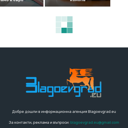
Добре дошли в информационна агенция Blagoevgrad.eu
За контакти, реклама и въпроси:
blagoevgrad.eu@gmail.com