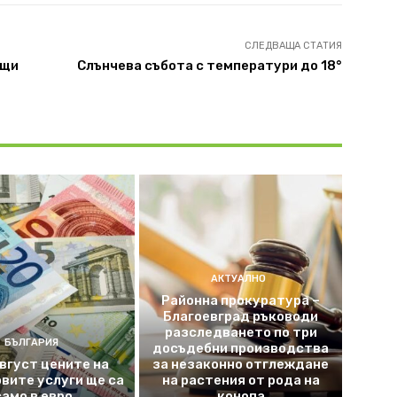
СЛЕДВАЩА СТАТИЯ
ащи
Слънчева събота с температури до 18°
АКТУАЛНО
Районна прокуратура –
Благоевград ръководи
разследването по три
БЪЛГАРИЯ
досъдебни производства
август цените на
за незаконно отглеждане
вите услуги ще са
на растения от рода на
само в евро
конопа