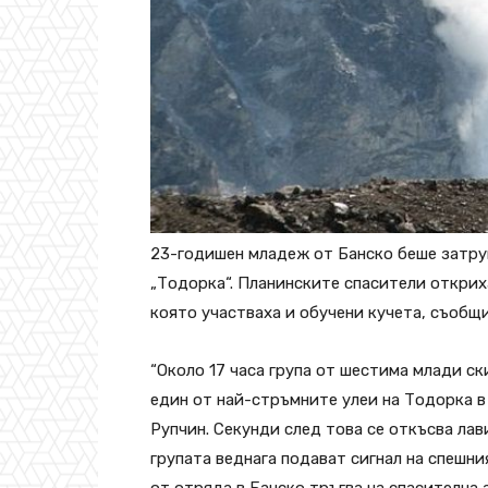
23-годишен младеж от Банско беше затруп
„Тодорка“. Планинските спасители открих
която участваха и обучени кучета, съобщ
“Около 17 часа група от шестима млади ск
един от най-стръмните улеи на Тодорка в
Рупчин. Секунди след това се откъсва ла
групата веднага подават сигнал на спешни
от отряда в Банско тръгва на спасителна 