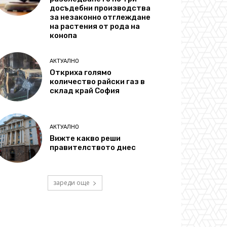
досъдебни производства
за незаконно отглеждане
на растения от рода на
конопа
АКТУАЛНО
Откриха голямо
количество райски газ в
склад край София
АКТУАЛНО
Вижте какво реши
правителството днес
зареди още