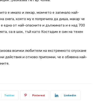
ито е имало и лекар, момчето е загинало най-
а снега, която му е попречила да диша, макар че
а е една от най-опасните и дължината и е над 700
ята, са в шок, тъй като Костадин е син на техен
ризова всички любители на екстремното спускане
и действия и отново припомни, че е обявена най-
ините.
Twitter
Pinterest
Linkedin