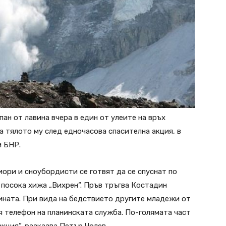
ан от лавина вчера в един от улеите на връх
а тялото му след едночасова спасителна акция, в
и БНР.
иори и сноубордисти се готвят да се спуснат по
 посока хижа „Вихрен“. Пръв тръгва Костадин
вината. При вида на бедствието другите младежи от
я телефон на планинската служба. По-голямата част
акция”, разказва Петър Чолев.