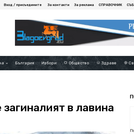
Вход / присъедините
За контакти
За реклама
СПРАВОЧНИК
СЪБ
на
България
Избори
Общество
Здраве
Св
П
 загиналият в лавина
П