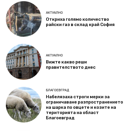
АКТУАЛНО
Откриха голямо количество
райски газ в склад край София
АКТУАЛНО
Вижте какво реши
правителството днес
БЛАГОЕВГРАД
Набелязаха строги мерки за
ограничаване разпространението
на шарка по овцете и козите на
територията на област
Благоевград