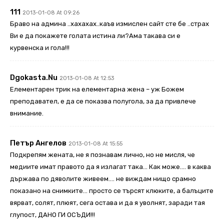
111
2013-01-08 At 09:26
Браво на админа ..хахахах..каъв измислен сайт сте бе ..страх
Ви е да покажете голата истина ли?Ама такава си е
курвенска и гола!!!
Dgokasta.nu
2013-01-08 At 12:53
Елементарен трик на елементарна жена – уж Божем
преподавател, е да се показва полугола, за да привлече
внимание.
Петър Ангелов
2013-01-08 At 15:55
Подкрепям жената, не я познавам лично, но не мисля, че
медиите имат правото да я излагат така… Как може…. в каква
държава по дяволите живеем…. не виждам нищо срамно
показано на снимките… просто се търсят клюките, а балъците
вярват, солят, плюят, сега остава и да я уволнят, заради тая
глупост, ДАНО ГИ ОСЪДИ!!!