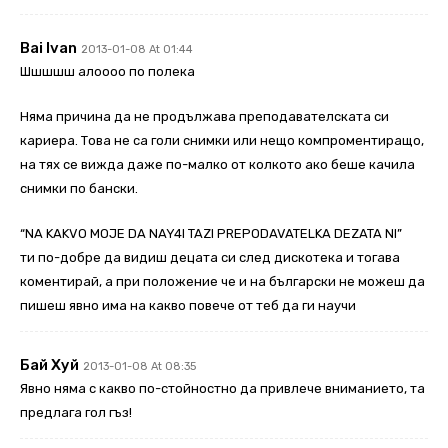
Bai Ivan
2013-01-08 At 01:44
Шшшшш алоооо по полека
Няма причина да не продължава преподавателската си
кариера. Това не са голи снимки или нещо компроментиращо,
на тях се вижда даже по-малко от колкото ако беше качила
снимки по бански.
“NA KAKVO MOJE DA NAY4I TAZI PREPODAVATELKA DEZATA NI”
ти по-добре да видиш децата си след дискотека и тогава
коментирай, а при положение че и на български не можеш да
пишеш явно има на какво повече от теб да ги научи
Бай Хуй
2013-01-08 At 08:35
Явно няма с какво по-стойностно да привлече вниманието, та
предлага гол гъз!