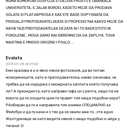
NQMA KOMENTAR.GOSPOJA STOILOVA PROSTO E OBARKALA
UNIVERSITETA, S JALAK BORDEI, KADETO MOJE DA PRODAVA
GOLATA SI PLAT.VAPROSA E KAK STE BADE DOPYSNATA DA
PRODALJI PREPODAVATELSKATA SI PROFESIQ?NA KAKVO MOJE DA
NAY4I TAZI PREPODAVATELKA DEZATA NI I TO BADESTOTO NI
POKOLENIE…MOGA SAMO NAI ISKRENNO DA GA ZAPLIYA. TOVA
NAISTINA E MNOGO GROZNO I PO6LO…..
Evalata
2013-01-08 At 01:40
Еми красива е и е явно някоя фотосесия, да ви питам
млаоумниците, като е преподавателка, какво означава, че
трябва да се издържа с мизерната заплата която получава
ли? А президента, като направи гафа си с речта, защо па не
взехте да ги осъдите щом ги правят тия неща подобни хора?
РАзбирам да ги е направила тия снимки СПЕЦИАЛНО за
Фейсбук и да ги качи и с тях да се хвали ама то…сте едно
Жълтурковци че като видите някой с нещо подобно и айде у
тигана! :D