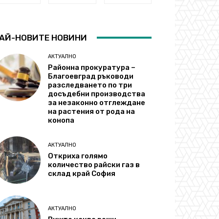
АЙ-НОВИТЕ НОВИНИ
АКТУАЛНО
Районна прокуратура –
Благоевград ръководи
разследването по три
досъдебни производства
за незаконно отглеждане
на растения от рода на
конопа
АКТУАЛНО
Откриха голямо
количество райски газ в
склад край София
АКТУАЛНО