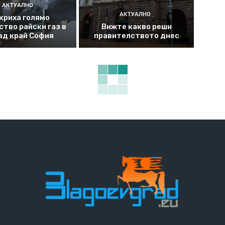
АКТУАЛНО
АКТУАЛНО
криха голямо
ство райски газ в
Вижте какво реши
ад край София
правителството днес