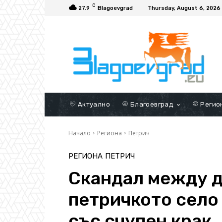
C
27.9
Blagoevgrad
Thursday, August 6, 2026
Актуално
Благоевград
Регио
Начало
Региона
Петрич
РЕГИОНА
ПЕТРИЧ
Скандал между д
петричкото село
със счупен крак