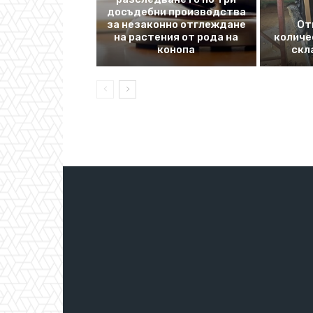
досъдебни производства
за незаконно отглеждане
От
на растения от рода на
количе
конопа
скл