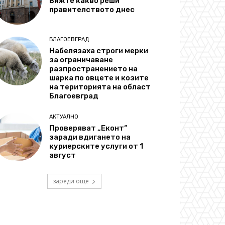
Вижте какво реши
правителството днес
БЛАГОЕВГРАД
Набелязаха строги мерки
за ограничаване
разпространението на
шарка по овцете и козите
на територията на област
Благоевград
АКТУАЛНО
Проверяват „Еконт“
заради вдигането на
куриерските услуги от 1
август
зареди още