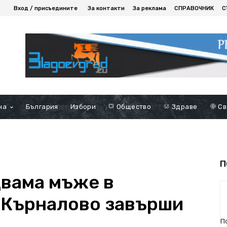
Вход / присъедините
За контакти
За реклама
СПРАВОЧНИК
С
на
България
Избори
Общество
Здраве
Св
П
вама мъже в
 Кърналово завърши
П