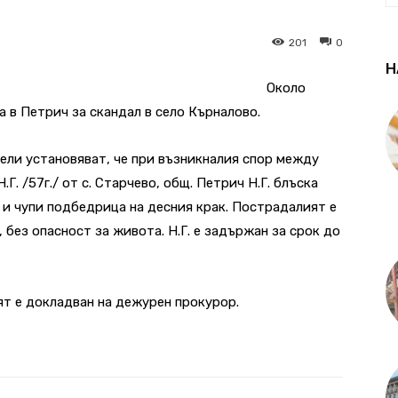
201
0
Н
Около
а в Петрич за скандал в село Кърналово.
ели установяват, че при възникналия спор между
Н.Г. /57г./ от с. Старчево, общ. Петрич Н.Г. блъска
а и чупи подбедрица на десния крак. Пострадалият е
 без опасност за живота. Н.Г. е задържан за срок до
ят е докладван на дежурен прокурор.