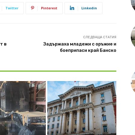
Twitter
Pinterest
Linkedin
СЛЕДВАЩА СТАТИЯ
т в
Задържаха младежи с оръжие и
боеприпаси край Банско