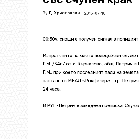
By
Д. Христовски
2013-07-18
00:50ч. снощи е получен сигнал в полицият
Изпратените на място полицейски служит
Г.М. /34г./ от с. Кърналово, общ. Петрич и 
Г.М., при което последният пада на земят
настанен в МБАЛ «Рокфелер» – гр. Петрич,
24 часа.
В РУП-Петрич е заведена преписка. Случа