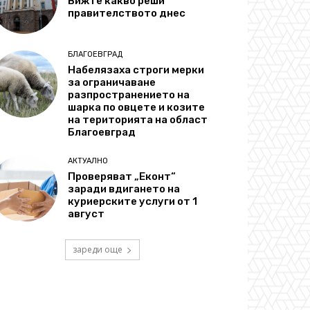
Вижте какво реши
правителството днес
БЛАГОЕВГРАД
Набелязаха строги мерки
за ограничаване
разпространението на
шарка по овцете и козите
на територията на област
Благоевград
АКТУАЛНО
Проверяват „Еконт“
заради вдигането на
куриерските услуги от 1
август
зареди още