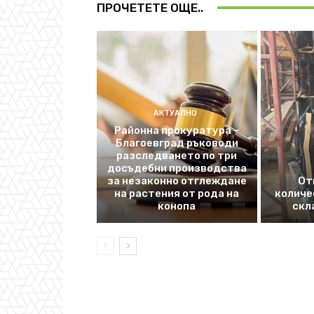
ПРОЧЕТЕТЕ ОЩЕ..
АКТУАЛНО
Районна прокуратура –
Благоевград ръководи
разследването по три
досъдебни производства
за незаконно отглеждане
От
на растения от рода на
количе
конопа
скл