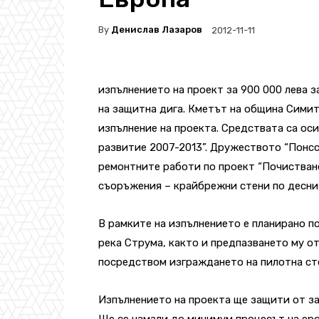
By
Денислав Лазаров
2012-11-11
изпълнението на проект за 900 000 лева 
на защитна дига. Кметът на община Сими
изпълнение на проекта. Средствата са ос
развитие 2007-2013”. Дружеството “Понс
ремонтните работи по проект “Почистване
съоръжения – крайбрежни стени по десния
В рамките на изпълнението е планирано по
река Струма, както и предпазването му о
посредством изграждането на пилотна ст
Изпълнението на проекта ще защити от за
Ще се намали до минимум процесът на еро