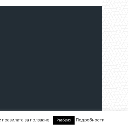
с правилата за ползване.
Подробности
Разбрах
нтакти
За реклама
СПРАВОЧНИК
СЪБИТИЯ