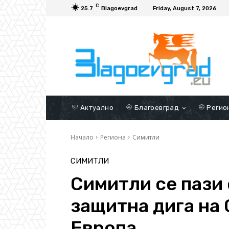
C
25.7
Blagoevgrad
Friday, August 7, 2026
Актуално
Благоевград
Регио
Начало
Региона
Симитли
СИМИТЛИ
Симитли се пази
защитна дига на 
Европа