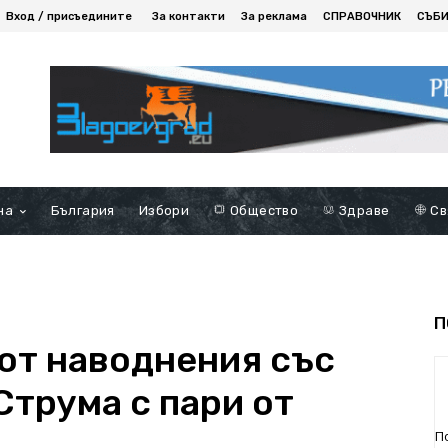
Вход / присъедините
За контакти
За реклама
СПРАВОЧНИК
СЪБ
на
България
Избори
Общество
Здраве
Св
П
 от наводнения със
Струма с пари от
П