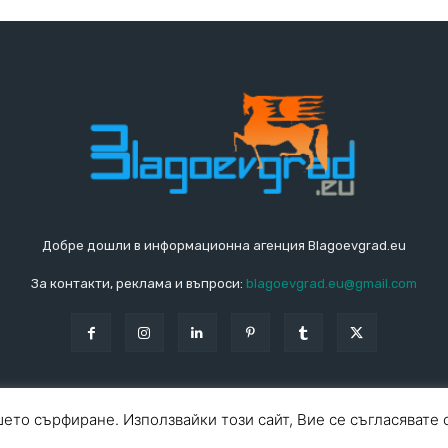
Добре дошли в информационна агенция Blagoevgrad.eu
За контакти, реклама и въпроси:
blagoevgrad.eu@gmail.com
ето сърфиране. Използвайки този сайт, Вие се съгласявате 
За ко