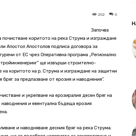
202
0
Н
Започва
за почистване коритото на река Струма и изграждане
тли Апостол Апостолов подписа договора за
игурени от ЕС чрез Оперативна програма „Регионално
стройинженеринг” ще извърши строително-
 на коритото на р. Струма и изграждане на защитни
 бряг за предпазване от ерозия и наводнения”.
чистване и укрепване на ерозиралия десен бряг на
т наводнения и евентуална бъдеща ерозия
ена.
ливане и наводняване десния бряг на река Струма.
зия, ще се подобрят условията за земеползване и