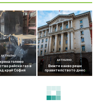
АКТУАЛНО
АКТУАЛНО
криха голямо
ство райски газ в
Вижте какво реши
ад край София
правителството днес