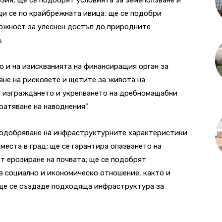
щи се по крайбрежната ивица; ще се подобри
можност за улеснен достъп до природните
.
о и на изискванията на финансиращия орган за
не на рисковете и щетите за живота на
ез изграждането и укрепването на дребномащабни
атяване на наводнения”.
подобряване на инфраструктурните характеристики
места в град; ще се гарантира опазването на
от ерозиране на почвата; ще се подобрят
в социално и икономическо отношение, както и
 ще се създаде подходяща инфраструктура за