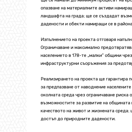
опазване на материалните активи намира
ландшафта на града; ще се създадат въз
дадености и обекти намиращи се в района
Изпълнението на проекта отговаря напълн
Ограничаване и максимално предотвратява
населението в 178-те „малки” общини чр
инфраструктурни съоръжения за предотвр
Реализирането на проекта ще гарантира 
за предпазване от наводнение населените 
околната среда чрез ограничаване риска 
възможностите за развитие на общината 
качеството на живот и жизнената среда;
достъп до природните дадености.