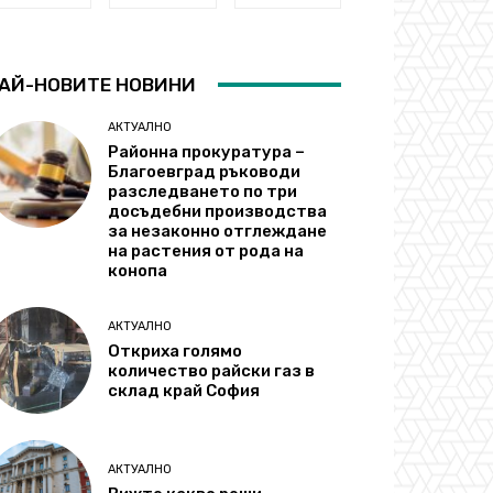
АЙ-НОВИТЕ НОВИНИ
АКТУАЛНО
Районна прокуратура –
Благоевград ръководи
разследването по три
досъдебни производства
за незаконно отглеждане
на растения от рода на
конопа
АКТУАЛНО
Откриха голямо
количество райски газ в
склад край София
АКТУАЛНО