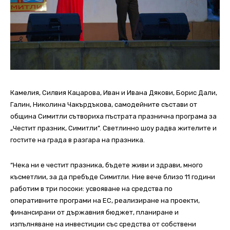
Камелия, Силвия Кацарова, Иван и Ивана Дякови, Борис Дали,
Галин, Николина Чакърдъкова, самодейните състави от
община Симитли сътвориха пъстрата празнична програма за
„Честит празник, Симитли”. Светлинно шоу радва жителите и
гостите на града в разгара на празника.
“Нека ни е честит празника, бъдете живи и здрави, много
късметлии, за да пребъде Симитли. Ние вече близо 11 години
работим в три посоки: усвояване на средства по
оперативните програми на ЕС, реализиране на проекти,
финансирани от държавния бюджет, планиране и
изпълняване на инвестиции със средства от собствени