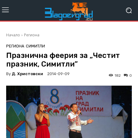
Начало
Региона
РЕГИОНА
СИМИТЛИ
Празнична феерия за „Честит
празник, Симитли”
By
Д. Христовски
2014-09-09
182
0