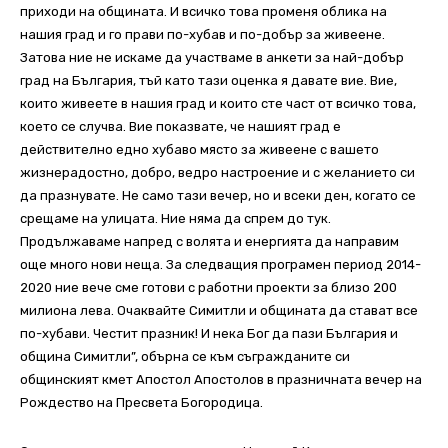
приходи на общината. И всичко това променя облика на
нашия град и го прави по-хубав и по-добър за живеене.
Затова ние не искаме да участваме в анкети за най-добър
град на България, тъй като тази оценка я давате вие. Вие,
които живеете в нашия град и които сте част от всичко това,
което се случва. Вие показвате, че нашият град е
действително едно хубаво място за живеене с вашето
жизнерадостно, добро, ведро настроение и с желанието си
да празнувате. Не само тази вечер, но и всеки ден, когато се
срещаме на улицата. Ние няма да спрем до тук.
Продължаваме напред с волята и енергията да направим
още много нови неща. За следващия програмен период 2014-
2020 ние вече сме готови с работни проекти за близо 200
милиона лева. Очаквайте Симитли и общината да стават все
по-хубави. Честит празник! И нека Бог да пази България и
община Симитли”, обърна се към съгражданите си
общинският кмет Апостол Апостолов в празничната вечер на
Рождество на Пресвета Богородица.