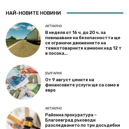
НАЙ-НОВИТЕ НОВИНИ
АКТУАЛНО
В неделя от 16 ч. до 20 ч. за
повишаване на безопасността ще
се ограничи движението на
тежкотоварните камиони над 12 т
в посока...
БЪЛГАРИЯ
От 9 август цените на
финансовите услуги ще са само в
евро
АКТУАЛНО
Районна прокуратура –
Благоевград ръководи
разследването по три досъдебни