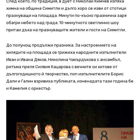
След което, по традиция, в дует с Николай Кимчев изпяха
химна на община Симитли и дълго хоро се изви от стотици
празнуващи на площада. Минути по-късно празнична заря
обагри небето над града. 10-минутното светлинно шоу
притаи дъха на празнуващите жители и гости на Симитли.
До полунощ продължи празника. За настроението на
хилядите на площада се грижиха народните изпълнители
Иван и Ивана Дяков, Николина Чакърдъкова с ансамбъл,
ритъма преля Силвия Кацарова с вечните си хитове от
дългогодишното й творчество, поп изпълнителите Борис
Дали и Галин взривиха публиката, изненадата тази година бе
и Камелия с оркестър.