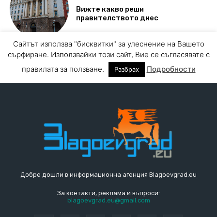
Добре дошли в информационна агенция Blagoevgrad.eu
За контакти, реклама и въпроси:
blagoevgrad.eu@gmail.com