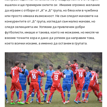
ешалон и ще премерим силите си . Имахме огромно желание
да играем с отбори от „А” и „Б” група, но бяха или в чужбина
или просто нямаха възможност. Не съм следил мачовете на
конкурентите от „Б” група, изгледал съм малко мачове, но
следя селекцията им. Успяхме да привлечем добри
футболисти, имаше и такива, които не можахме, но мисля че
взехме точните хора и дано да успеем да направим това,
което всички искаме, а именно да останем в групата.