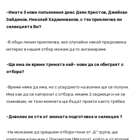
-Имате 3 нови попълнения днес Деян Христов, Джейхан
Зайденов, Николай Хаджииванов, с тях приключва ли
селекцията Ви?
-В общи линии приключва, ако случайно някой предизвика
интерес в нашия отбор можем да го ангажираме.
-Ще има ли време тримата най- нови да се обиграят с
отбора?
-Време няма да има, но с усърдието на всички ще се получи.
Има как да се напаснат с отбора, имаме 2 седмици и не се
съмнявам, че тези момчета ще бъдат приети както трябва.
-Доволен ли сте от зимната подготовка и селекция ?
-Не можахме да срещнем отбори поне от „Б” група, ще
изиграем един мач с Локомотив (Мездра), който е от втория