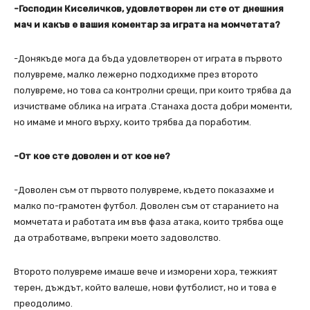
-Господин Киселичков, удовлетворен ли сте от днешния
мач и какъв е вашия коментар за играта на момчетата?
-Донякъде мога да бъда удовлетворен от играта в първото
полувреме, малко лежерно подходихме през второто
полувреме, но това са контролни срещи, при които трябва да
изчистваме облика на играта .Станаха доста добри моменти,
но имаме и много върху, които трябва да поработим.
-От кое сте доволен и от кое не?
-Доволен съм от първото полувреме, където показахме и
малко по-грамотен футбол. Доволен съм от старанието на
момчетата и работата им във фаза атака, които трябва още
да отработваме, въпреки моето задоволство.
Второто полувреме имаше вече и изморени хора, тежкият
терен, дъждът, който валеше, нови футболист, но и това е
преодолимо.