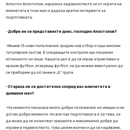
Апостол Апостолов, изразиха задоволството си от играта на
момчетата в този мач и дадоха кратки интервюта за
подготовката:
–
Добре ли се представихте днес, господин Апостолов?
-Имаме 13 нови попълнения, градим нов отбор и още мислим
титулярния състав. В следващите контроли ще покажем
истинското си лице. Нашата цел е да се играе атрактивен и
красив футбол, атакуващ футбол, за да можем евентуално да
се преборим да останем в „Б” група.
–
Стараха ли се достатъчно според вас момчетата в
днешния мач?
-На моменти показаха много добри положения, но имаше и не
дотам добри моменти. Но все пак подготовката е за това, за
да може да се изчистват грешките и максимално добре да
играем в първенството, това целим всички и да се надяваме,