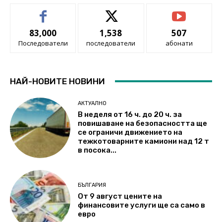
83,000
1,538
507
Последователи
последователи
абонати
НАЙ-НОВИТЕ НОВИНИ
АКТУАЛНО
В неделя от 16 ч. до 20 ч. за
повишаване на безопасността ще
се ограничи движението на
тежкотоварните камиони над 12 т
в посока...
БЪЛГАРИЯ
От 9 август цените на
финансовите услуги ще са само в
евро