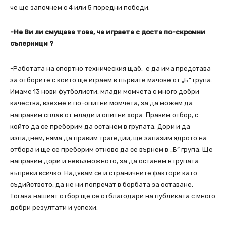
че ще започнем с 4 или 5 поредни победи.
-Не Ви ли смущава това, че играете с доста по-скромни
съперници ?
-Работата на спортно техническия щаб, е да има представа
за отборите с които ще играем в първите мачове от „Б” група.
Имаме 13 нови футболисти, млади момчета с много добри
качества, взехме и по-опитни момчета, за да можем да
направим сплав от млади и опитни хора. Правим отбор, с
който да се преборим да останем в групата. Дори и да
изпаднем, няма да правим трагедии, ще запазим ядрото на
отбора и ще се преборим отново да се върнем в „Б” група. Ще
направим дори и невъзможното, за да останем в групата
въпреки всичко. Надявам се и страничните фактори като
съдийството, да не ни попречат в борбата за оставане.
Тогава нашият отбор ще се отблагодари на публиката с много
добри резултати и успехи.