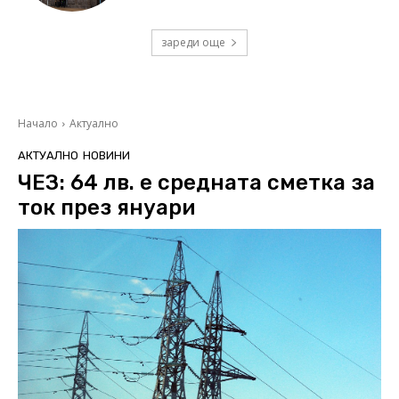
зареди още