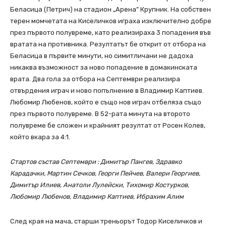
Беласица (Петрич) на стадион „Арена” Крупник. На собствен
терен момчетата на Киселичков играха изключително добре
през първото полувреме, като реализираха 3 попадения във
вратата на противника. Резултатът бе открит от отбора на
Беласица в първите минути, но симитличани не дадоха
никаква възможност за ново попадение в домакинската
врата. Два гола за отбора на Септември реализира
отвърдения играч и ново попълнение в Владимир Каптиев.
Любомир Любенов, който е също нов играч отбеляза също
през първото полувреме. В 52-рата минута на второто
полувреме бе сложен и крайният резултат от Росен Колев,
който вкара за 4:1.
Стартов състав Септември : Димитър Пангев, Здравко
Карадачки, Мартин Сечков, Георги Пейчев, Валери Георгиев,
Димитър Илиев, Анатоли Лулейски, Тихомир Костурков,
Любомир Любенов, Владимир Каптиев, Ибрахим Алим
След края на мача, старши треньорът Тодор Киселичков и