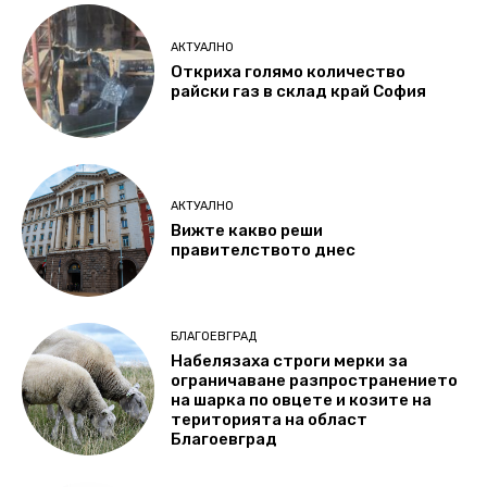
АКТУАЛНО
Откриха голямо количество
райски газ в склад край София
АКТУАЛНО
Вижте какво реши
правителството днес
БЛАГОЕВГРАД
Набелязаха строги мерки за
ограничаване разпространението
на шарка по овцете и козите на
територията на област
Благоевград