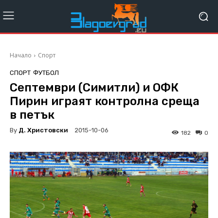
Начало
Спорт
СПОРТ
ФУТБОЛ
Септември (Симитли) и ОФК
Пирин играят контролна среща
в петък
By
Д. Христовски
2015-10-06
182
0