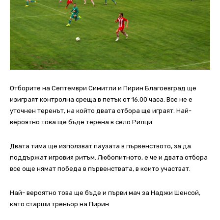
Отборите на Септември Симитли и Пирин Благоевград ще
изиграят контролна среща в петък от 16.00 часа. Все не е
уточнен теренът, на който двата отбора ще играят. Най-
вероятно това ще бъде терена в село Рилци.
Двата тима ще използват паузата в първенството, за да
поддържат игровия ритъм. Любопитното, е че и двата отбора
все още нямат победа в първенствата, в които участват.
Най- вероятно това ще бъде и първи мач за Наджи Шенсой,
като старши треньор на Пирин.