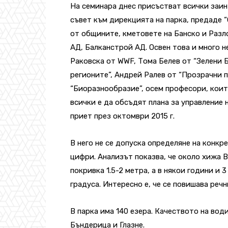
На семинара днес присъстват всички заи
съвет към дирекцията на парка, предаде 
от общините, кметовете на Банско и Разл
АД, Балканстрой АД. Освен това и много 
Раковска от WWF, Тома Белев от “Зелени 
регионите”, Андрей Ралев от “Прозрачни 
“Биоразнообразие”, осем професори, коит
всички е да обсъдят плана за управление 
приет през октомври 2015 г.
В него не се допуска определяне на конкр
цифри. Анализът показва, че около хижа 
покривка 1.5-2 метра, а в някои години и 
градуса. Интересно е, че се повишава речн
В парка има 140 езера. Качеството на во
Бъндерица и Глазне.