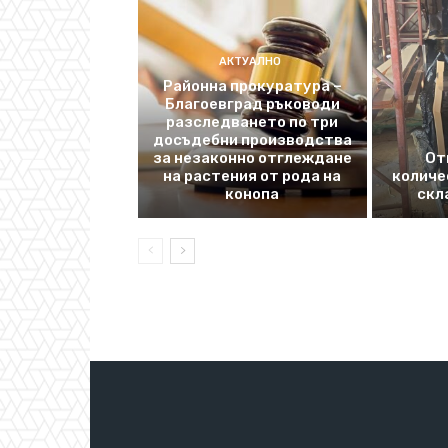
АКТУАЛНО
Районна прокуратура –
Благоевград ръководи
разследването по три
досъдебни производства
за незаконно отглеждане
От
на растения от рода на
количе
конопа
скл