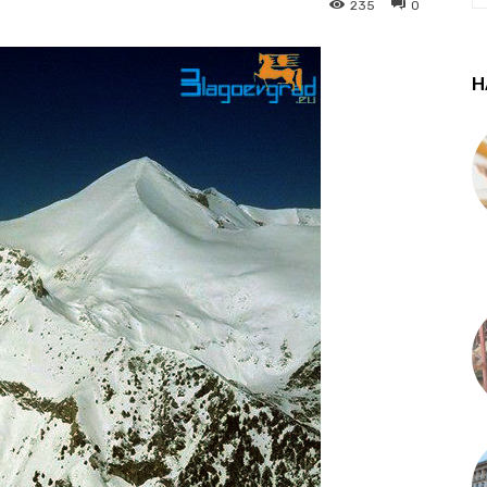
235
0
Н