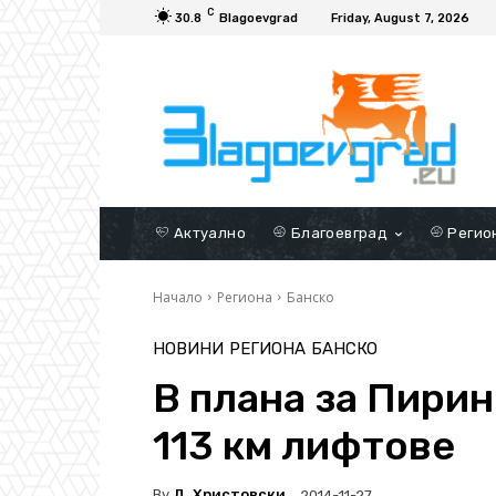
C
30.8
Blagoevgrad
Friday, August 7, 2026
Актуално
Благоевград
Регио
Начало
Региона
Банско
НОВИНИ
РЕГИОНА
БАНСКО
В плана за Пирин
113 км лифтове
By
Д. Христовски
2014-11-27