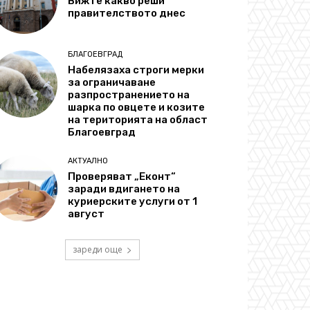
Вижте какво реши
правителството днес
БЛАГОЕВГРАД
Набелязаха строги мерки
за ограничаване
разпространението на
шарка по овцете и козите
на територията на област
Благоевград
АКТУАЛНО
Проверяват „Еконт“
заради вдигането на
куриерските услуги от 1
август
зареди още