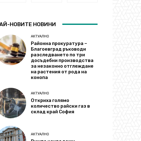
АЙ-НОВИТЕ НОВИНИ
АКТУАЛНО
Районна прокуратура –
Благоевград ръководи
разследването по три
досъдебни производства
за незаконно отглеждане
на растения от рода на
конопа
АКТУАЛНО
Откриха голямо
количество райски газ в
склад край София
АКТУАЛНО