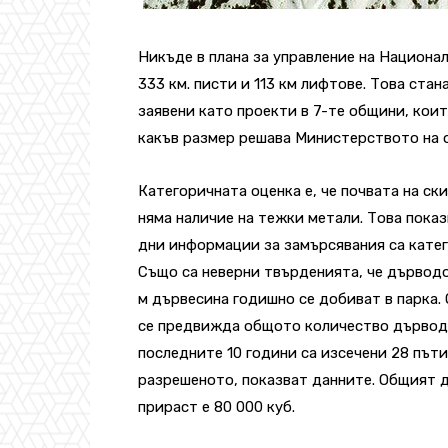
Никъде в плана за управление на Национа
333 км. писти и 113 км лифтове. Това стан
заявени като проекти в 7-те общини, коит
какъв размер решава Министерството на 
Категоричната оценка е, че почвата на ск
няма наличие на тежки метали. Това показ
дни информации за замърсявания са катег
Също са неверни твърденията, че дърводо
м дървесина годишно се добиват в парка. 
се предвижда общото количество дърводоб
последните 10 години са изсечени 28 път
разрешеното, показват данните. Общият дъ
прираст е 80 000 куб.