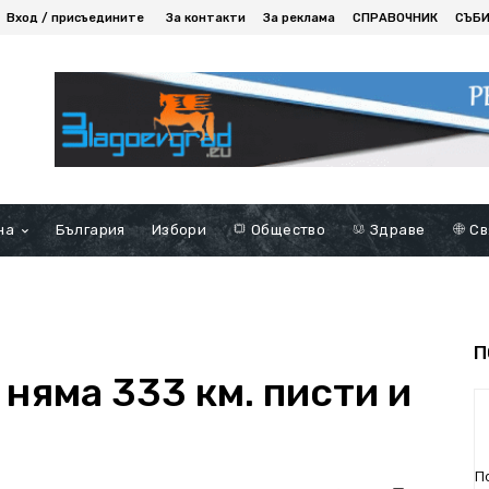
Вход / присъедините
За контакти
За реклама
СПРАВОЧНИК
СЪБ
на
България
Избори
Общество
Здраве
Св
П
 няма 333 км. писти и
П