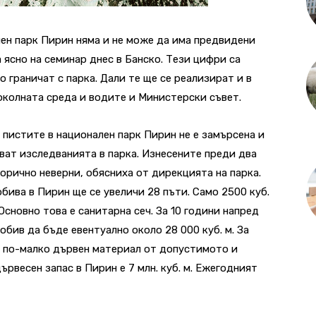
лен парк Пирин няма и не може да има предвидени
а ясно на семинар днес в Банско. Тези цифри са
о граничат с парка. Дали те ще се реализират и в
околната среда и водите и Министерски съвет.
и пистите в национален парк Пирин не е замърсена и
ват изследванията в парка. Изнесените преди два
орично неверни, обясниха от дирекцията на парка.
бива в Пирин ще се увеличи 28 пъти. Само 2500 куб.
Основно това е санитарна сеч. За 10 години напред
ив да бъде евентуално около 28 000 куб. м. За
и по-малко дървен материал от допустимото и
рвесен запас в Пирин е 7 млн. куб. м. Ежегодният