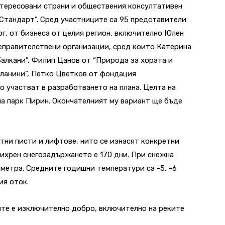
нтересовани страни и обществения консултативен
“Стандарт”. Сред участниците са 95 представители
ог, от бизнеса от целия регион, включително Юлен
неправителствени организации, сред които Катерина
Балкани”, Филип Цанов от “Природа за хората и
планини”, Петко Цветков от фондация
о участват в разработването на плана. Целта на
на парк Пирин. Окончателният му вариант ще бъде
етни писти и лифтове, нито се изнасят конкретни
Вихрен снегозадържането е 170 дни. При снежна
3 метра. Средните годишни температури са -5, -6
ия оток.
дите е изключително добро, включително на реките