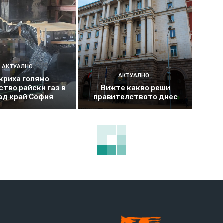
АКТУАЛНО
АКТУАЛНО
криха голямо
ство райски газ в
Вижте какво реши
ад край София
правителството днес