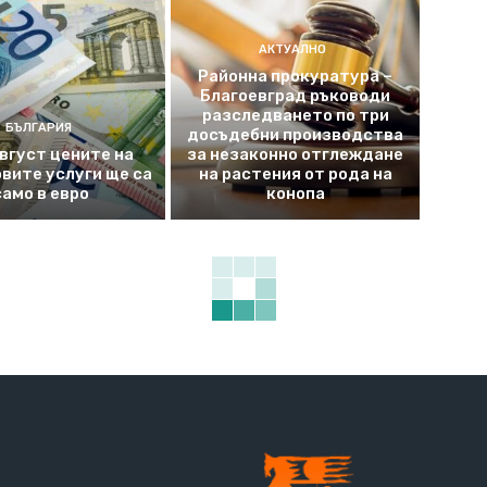
АКТУАЛНО
Районна прокуратура –
Благоевград ръководи
разследването по три
БЪЛГАРИЯ
досъдебни производства
август цените на
за незаконно отглеждане
вите услуги ще са
на растения от рода на
само в евро
конопа