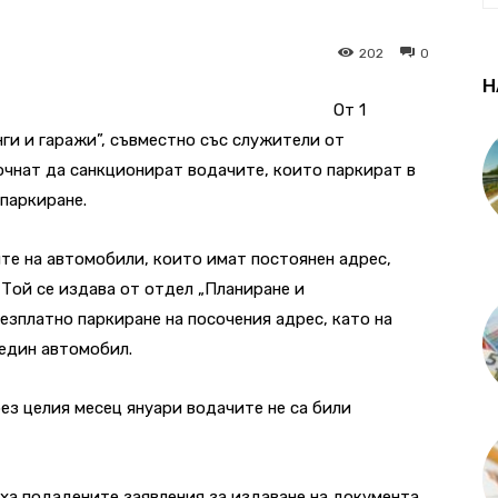
202
0
Н
От 1
и и гаражи”, съвместно със служители от
очнат да санкционират водачите, които паркират в
 паркиране.
те на автомобили, които имат постоянен адрес,
 Той се издава от отдел „Планиране и
езплатно паркиране на посочения адрес, като на
 един автомобил.
ез целия месец януари водачите не са били
яха подадените заявления за издаване на документа.