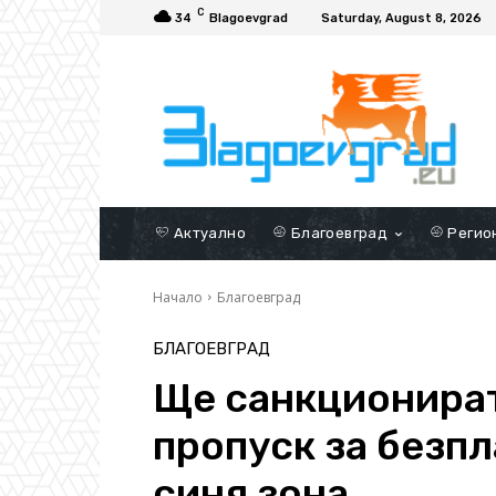
C
34
Blagoevgrad
Saturday, August 8, 2026
Актуално
Благоевград
Регио
Начало
Благоевград
БЛАГОЕВГРАД
Ще санкционират
пропуск за безпл
синя зона