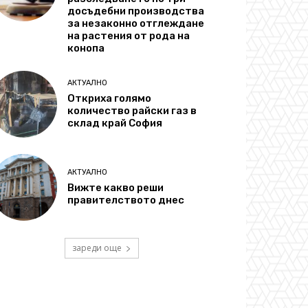
досъдебни производства
за незаконно отглеждане
на растения от рода на
конопа
АКТУАЛНО
Откриха голямо
количество райски газ в
склад край София
АКТУАЛНО
Вижте какво реши
правителството днес
зареди още