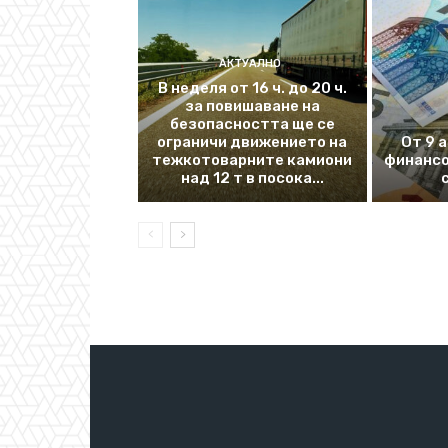
АКТУАЛНО
В неделя от 16 ч. до 20 ч.
за повишаване на
безопасността ще се
ограничи движението на
От 9 
тежкотоварните камиони
финансо
над 12 т в посока...