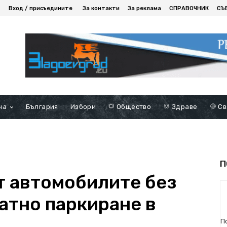
Вход / присъедините
За контакти
За реклама
СПРАВОЧНИК
СЪ
на
България
Избори
Общество
Здраве
Св
П
 автомобилите без
атно паркиране в
П