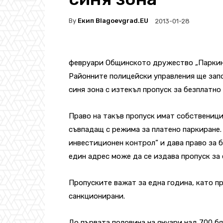
By
Екип Blagoevgrad.EU
2013-01-28
февруари Общинското дружество „Паркинг
Районните полицейски управления ще зап
синя зона с изтекъл пропуск за безплатно
Право на такъв пропуск имат собственици
съвпадащ с режима за платено паркиране.
инвестиционен контрол” и дава право за б
един адрес може да се издава пропуск за
Пропуските важат за една година, като пр
санкционирани.
До първата половина на януари над 700 б