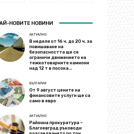
АЙ-НОВИТЕ НОВИНИ
АКТУАЛНО
В неделя от 16 ч. до 20 ч. за
повишаване на
безопасността ще се
ограничи движението на
тежкотоварните камиони
над 12 т в посока...
БЪЛГАРИЯ
От 9 август цените на
финансовите услуги ще са
само в евро
АКТУАЛНО
Районна прокуратура –
Благоевград ръководи
разследването по три