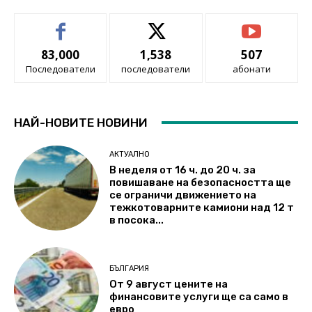
83,000
1,538
507
Последователи
последователи
абонати
НАЙ-НОВИТЕ НОВИНИ
АКТУАЛНО
В неделя от 16 ч. до 20 ч. за
повишаване на безопасността ще
се ограничи движението на
тежкотоварните камиони над 12 т
в посока...
БЪЛГАРИЯ
От 9 август цените на
финансовите услуги ще са само в
евро