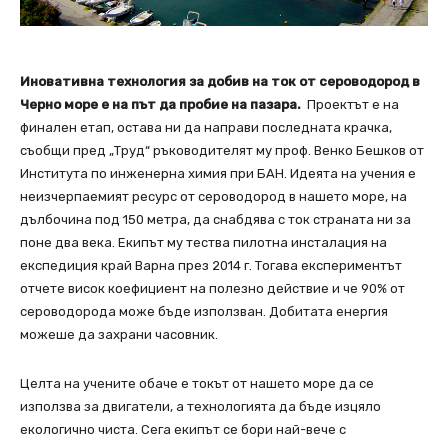
Иновативна технология за добив на ток от сероводород в
Черно море е на път да пробие на пазара.
Проектът е на
финален етап, остава ни да направи последната крачка,
съобщи пред „Труд“ ръководителят му проф. Венко Бешков от
Института по инженерна химия при БАН. Идеята на учения е
неизчерпаемият ресурс от сероводород в нашето море, на
дълбочина под 150 метра, да снабдява с ток страната ни за
поне два века. Екипът му тества пилотна инсталация на
експедиция край Варна през 2014 г. Тогава експериментът
отчете висок коефициент на полезно действие и че 90% от
сероводорода може бъде използван. Добитата енергия
можеше да захрани часовник.
Целта на учените обаче е токът от нашето море да се
използва за двигатели, а технологията да бъде изцяло
екологично чиста. Сега екипът се бори най-вече с