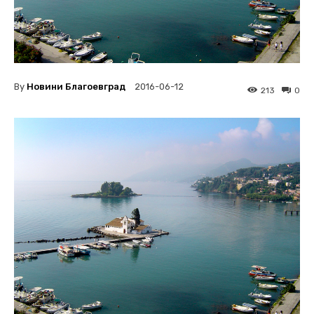
By
Новини Благоевград
2016-06-12
213
0