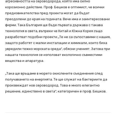
агресивността на сероводорода, който има силно
корозионно действие. Проф. Бешков е оптимист, че всички
предизвикателства пред проекта могат да бъдат
преодолени до края на годината. Вече има и заинтересовани
фирми. Така България ще бъде първата държава с такава
технология в света, въпреки че Китай и Южна Корея също
разработват подобни проекти.„Те не са съпоставими с нашия,
защото работят с малки инсталации и химикали, които биха
увредили тежко морската среда“, обясни ученият. Затова при
нашата технология се използват екологично съвместими
вещества и апаратура.
„Така ще връщаме в морето окислените съединения след
получаването на енергията. Те ще служат на бактериите да
произвеждат нов сероводород. Това е много елегантно
решение, единствено в света“, категоричен е проф. Бешков.