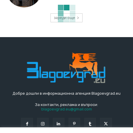
зареди още
Добре дошли в информационна агенция Blagoevgrad.eu
За контакти, реклама и въпроси:
blagoevgrad.eu@gmail.com