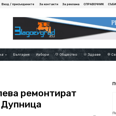
Вход / присъедините
За контакти
За реклама
СПРАВОЧНИК
СЪБ
на
България
Избори
Общество
Здраве
Св
П
 лева ремонтират
в Дупница
П