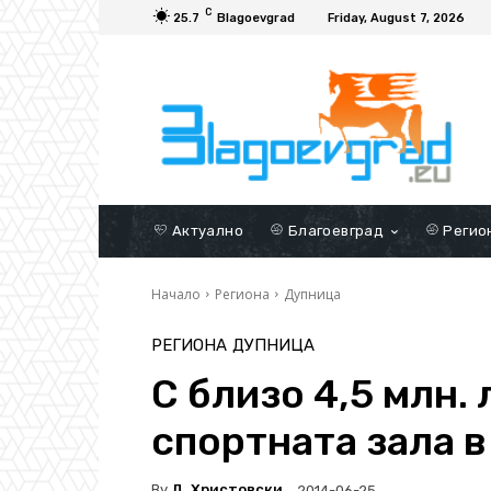
C
25.7
Blagoevgrad
Friday, August 7, 2026
Актуално
Благоевград
Регио
Начало
Региона
Дупница
РЕГИОНА
ДУПНИЦА
С близо 4,5 млн.
спортната зала 
By
Д. Христовски
2014-06-25