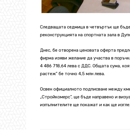
Следващата седмица в четвъртък ще бъде
реконструкцията на спортната зала в Дуп
Днес, бе отворена ценовата оферта предл
фирма изяви желание да участва в поръчка
4 486 718,64 лева с ДДС. Общата сума, ко
растеж” бе точно 4,5 млн лева.
Освен официалното подписване между кме
„Стройкомерс”, ще бъде направено и визуа
изпълнителите ще покажат и как ще изгле