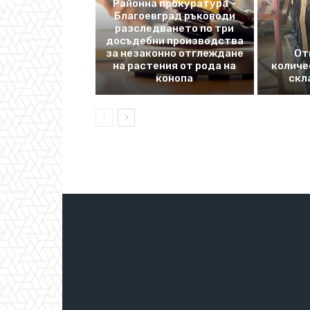
Районна прокуратура –
Благоевград ръководи
разследването по три
досъдебни производства
за незаконно отглеждане
От
на растения от рода на
количе
конопа
скл