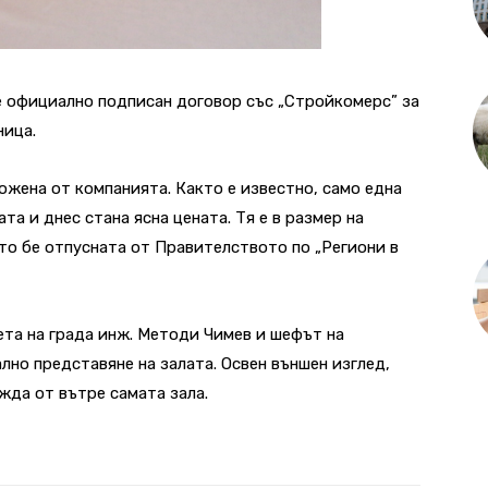
 официално подписан договор със „Стройкомерс” за
ница.
ожена от компанията. Както е известно, само една
та и днес стана ясна цената. Тя е в размер на
ято бе отпусната от Правителството по „Региони в
та на града инж. Методи Чимев и шефът на
лно представяне на залата. Освен външен изглед,
жда от вътре самата зала.