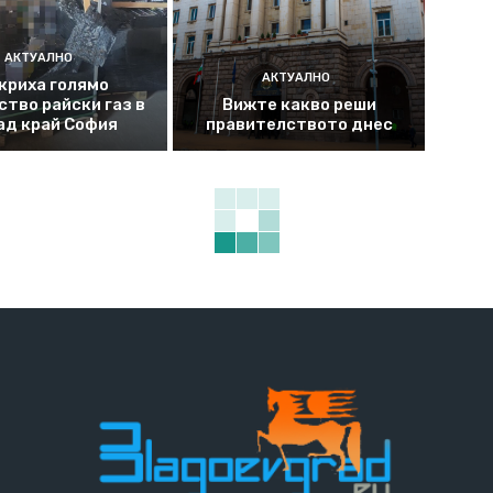
АКТУАЛНО
АКТУАЛНО
криха голямо
ство райски газ в
Вижте какво реши
ад край София
правителството днес