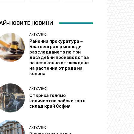
АЙ-НОВИТЕ НОВИНИ
АКТУАЛНО
Районна прокуратура –
Благоевград ръководи
разследването по три
досъдебни производства
за незаконно отглеждане
на растения от рода на
конопа
АКТУАЛНО
Откриха голямо
количество райски газ в
склад край София
АКТУАЛНО