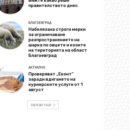
Вижте какво реши
правителството днес
БЛАГОЕВГРАД
Набелязаха строги мерки
за ограничаване
разпространението на
шарка по овцете и козите
на територията на област
Благоевград
АКТУАЛНО
Проверяват „Еконт“
заради вдигането на
куриерските услуги от 1
август
зареди още