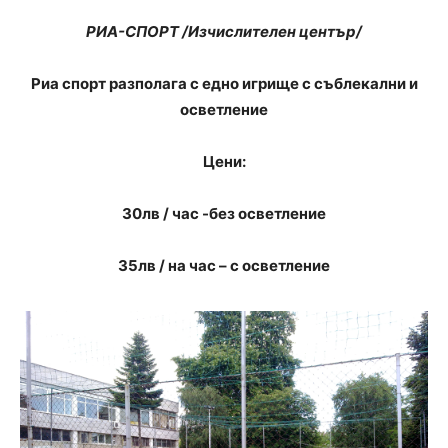
РИА-СПОРТ /Изчислителен център/
Риа спорт разполага с едно игрище
с съблекални и
осветление
Цени:
30лв / час -без осветление
35лв / на час – с осветление