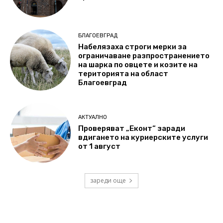
БЛАГОЕВГРАД
Набелязаха строги мерки за
ограничаване разпространението
на шарка по овцете и козите на
територията на област
Благоевград
АКТУАЛНО
Проверяват „Еконт“ заради
вдигането на куриерските услуги
от 1 август
зареди още