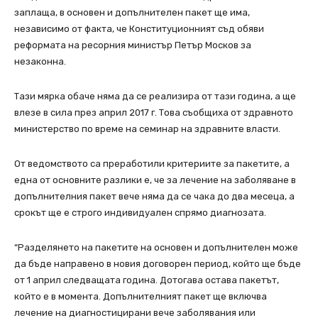
заплаща, в основен и допълнителен пакет ще има,
независимо от факта, че Конституционният съд обяви
реформата на ресорния министър Петър Москов за
незаконна.
Тази мярка обаче няма да се реализира от тази година, а ще
влезе в сила през април 2017 г. Това съобщиха от здравното
министерство по време на семинар на здравните власти.
От ведомството са преработили критериите за пакетите, а
една от основните разлики е, че за лечение на заболяване в
допълнителния пакет вече няма да се чака до два месеца, а
срокът ще е строго индивидуален спрямо диагнозата.
“Разделянето на пакетите на основен и допълнителен може
да бъде направено в новия договорен период, който ще бъде
от 1 април следващата година. Дотогава остава пакетът,
който е в момента. Допълнителният пакет ще включва
лечение на диагностицирани вече заболявания или