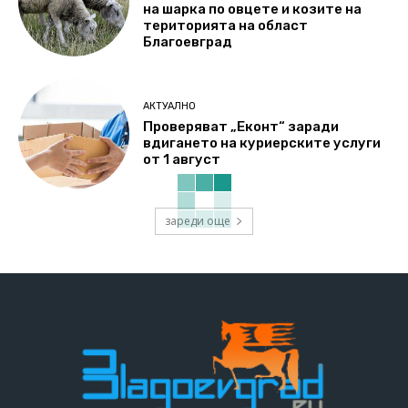
на шарка по овцете и козите на
територията на област
Благоевград
АКТУАЛНО
Проверяват „Еконт“ заради
вдигането на куриерските услуги
от 1 август
зареди още