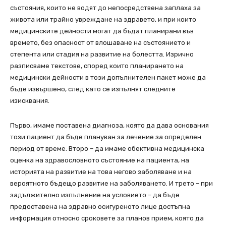
състояния, които не водят до непосредствена заплаха за
живота или трайно увреждане на здравето, и при които
медицинските дейности могат да бъдат планирани във
времето, без опасност от влошаване на състоянието и
степента или стадия на развитие на болестта. Изрично
разписваме текстове, според които планирането на
медицински дейности в този допълнителен пакет може да
бъде извършено, след като се изпълнят следните
изисквания.
Първо, имаме поставена диагноза, която да дава основания
този пациент да бъде плануван за лечение за определен
период от време. Второ – да имаме обективна медицинска
оценка на здравословното състояние на пациента, на
историята на развитие на това негово заболяване и на
вероятното бъдещо развитие на заболяването. И трето – при
задължително изпълнение на условието – да бъде
предоставена на здравно осигуреното лице достъпна
информация относно сроковете за планов прием, която да