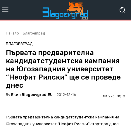
Начало
Благоевград
БЛАГОЕВГРАД
Първата предварителна
кандидатстудентска кампания
на Югозападния университет
“Неофит Рилски” ще се проведе
днес
By
Екип Blagoevgrad.EU
2012-12-16
273
0
Първата предварителна кандидатстудентска кампания на
Югозападния университет “Неофит Рилски” стартира днес.