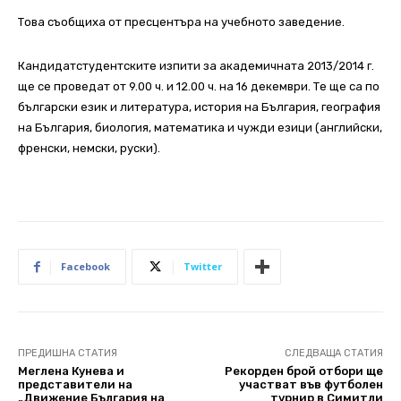
Това съобщиха от пресцентъра на учебното заведение.
Кандидатстудентските изпити за академичната 2013/2014 г.
ще се проведат от 9.00 ч. и 12.00 ч. на 16 декември. Те ще са по
български език и литература, история на България, география
на България, биология, математика и чужди езици (английски,
френски, немски, руски).
Facebook
Twitter
ПРЕДИШНА СТАТИЯ
СЛЕДВАЩА СТАТИЯ
Меглена Кунева и
Рекорден брой отбори ще
представители на
участват във футболен
„Движение България на
турнир в Симитли