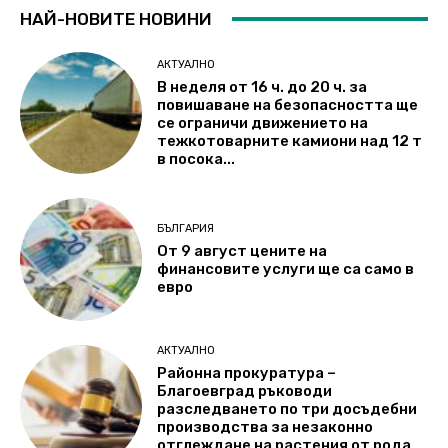
НАЙ-НОВИТЕ НОВИНИ
АКТУАЛНО
В неделя от 16 ч. до 20 ч. за
повишаване на безопасността ще
се ограничи движението на
тежкотоварните камиони над 12 т
в посока...
БЪЛГАРИЯ
От 9 август цените на
финансовите услуги ще са само в
евро
АКТУАЛНО
Районна прокуратура –
Благоевград ръководи
разследването по три досъдебни
производства за незаконно
отглеждане на растения от рода