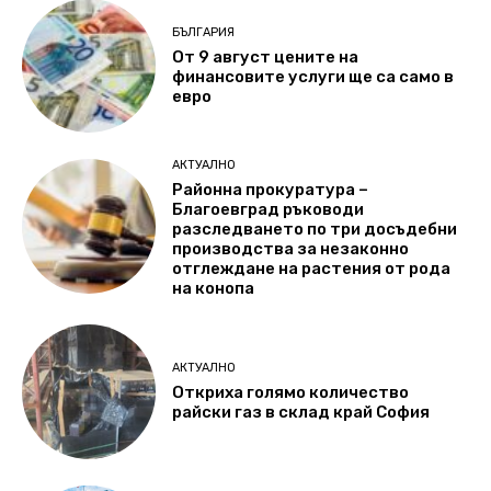
БЪЛГАРИЯ
От 9 август цените на
финансовите услуги ще са само в
евро
АКТУАЛНО
Районна прокуратура –
Благоевград ръководи
разследването по три досъдебни
производства за незаконно
отглеждане на растения от рода
на конопа
АКТУАЛНО
Откриха голямо количество
райски газ в склад край София