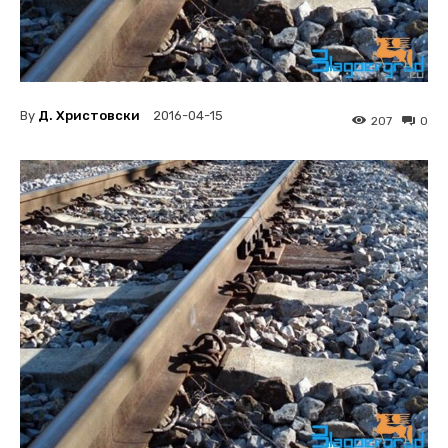
By
Д. Христовски
2016-04-15
207
0