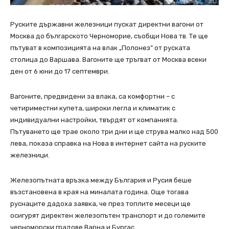
Руските държавни железници пускат директни вагони от
Москва до българското Черноморие, съобщи Нова тв. Те ще
пътуват в композицията на влак „Полонез” от руската
столица до Варшава. Вагоните ще тръгват от Москва всеки
ден от 6 юни до 17 септември.
Вагоните, предвидени за влака, са комфортни – с
четириместни купета, широки легла и климатик с
индивидуални настройки, твърдят от компанията.
Пътуването ще трае около три дни и ще струва малко над 500
лева, показа справка на Нова в интернет сайта на руските
железници.
Железопътната връзка между България и Русия беше
възстановена в края на миналата година. Още тогава
руснаците дадоха заявка, че през топлите месеци ще
осигурят директен железопътен транспорт и до големите
черноморски градове Варна и Бургас.