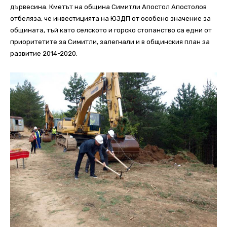
дървесина. Кметът на община Симитли Апостол Апостолов
отбеляза, че инвестицията на ЮЗДП от особено значение за
общината, тъй като селското и горско стопанство са едни от
приоритетите за Симитли, залегнали и в общинския план за
развитие 2014-2020.