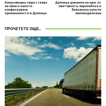
Конусовидна чаша с глава
Дупница домакин на кръг от
на овен и накити
световната, европейска и
конфискуваха
балканска купа по
криминалисти в Дупница
авиомоделизъм
ПРОЧЕТЕТЕ ОЩЕ..