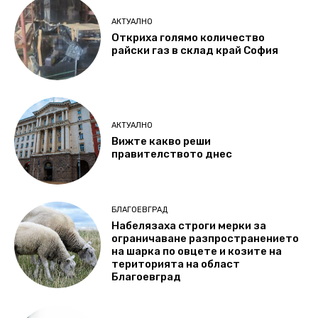
АКТУАЛНО
Откриха голямо количество
райски газ в склад край София
АКТУАЛНО
Вижте какво реши
правителството днес
БЛАГОЕВГРАД
Набелязаха строги мерки за
ограничаване разпространението
на шарка по овцете и козите на
територията на област
Благоевград