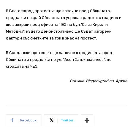
В Благоевград протестът ще започне пред Общината,
продължи покрай Областната управа, градската градина и
ще завърши пред офиса на ЧЕЗ на бул.”Св.св Кирил и
Методий”, където демонстративно ще бъдат изгорени
фактури със сметките за ток в знак на протест.
В Сандански протестът ще започне в градинката пред
Общината и продължи по ул. “Асен Хадживасилев”, до
сградата на ЧЕЗ.
Снимка: Blagoevgrad.eu, Архив
Facebook
Twitter