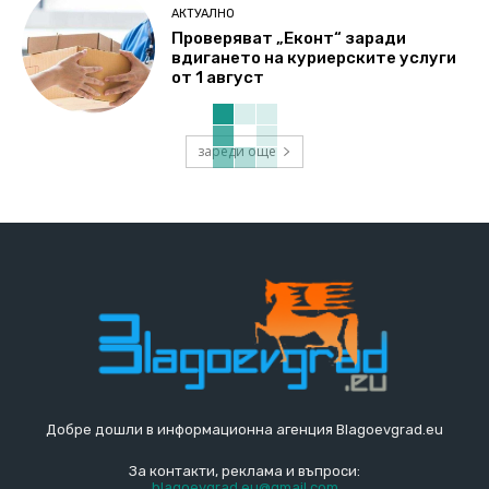
АКТУАЛНО
Проверяват „Еконт“ заради
вдигането на куриерските услуги
от 1 август
зареди още
Добре дошли в информационна агенция Blagoevgrad.eu
За контакти, реклама и въпроси:
blagoevgrad.eu@gmail.com