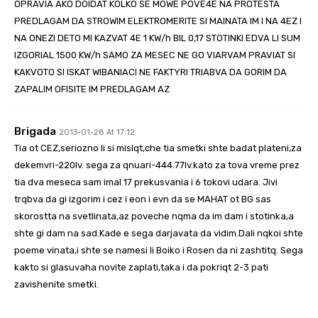
OPRAVIA AKO DOIDAT KOLKO SE MOWE POVE4E NA PROTESTA
PREDLAGAM DA STROWIM ELEKTROMERITE SI MAINATA IM I NA 4EZ I
NA ONEZI DETO MI KAZVAT 4E 1 KW/h BIL 0,17 STOTINKI EDVA LI SUM
IZGORIAL 1500 KW/h SAMO ZA MESEC NE GO VIARVAM PRAVIAT SI
KAKVOTO SI ISKAT WIBANIACI NE FAKTYRI TRIABVA DA GORIM DA
ZAPALIM OFISITE IM PREDLAGAM AZ
Brigada
2013-01-28 At 17:12
Tia ot CEZ,seriozno li si mislqt,che tia smetki shte badat plateni,za
dekemvri-220lv. sega za qnuari-444.77lv.kato za tova vreme prez
tia dva meseca sam imal 17 prekusvania i 6 tokovi udara. Jivi
trqbva da gi izgorim i cez i eon i evn da se MAHAT ot BG sas
skorostta na svetlinata,az poveche nqma da im dam i stotinka,a
shte gi dam na sad.Kade e sega darjavata da vidim.Dali nqkoi shte
poeme vinata,i shte se namesi li Boiko i Rosen da ni zashtitq. Sega
kakto si glasuvaha novite zaplati,taka i da pokriqt 2-3 pati
zavishenite smetki.