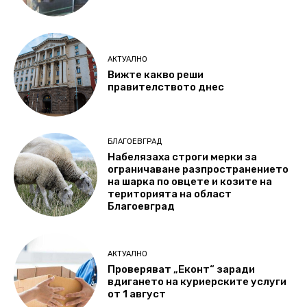
АКТУАЛНО
Вижте какво реши
правителството днес
БЛАГОЕВГРАД
Набелязаха строги мерки за
ограничаване разпространението
на шарка по овцете и козите на
територията на област
Благоевград
АКТУАЛНО
Проверяват „Еконт“ заради
вдигането на куриерските услуги
от 1 август