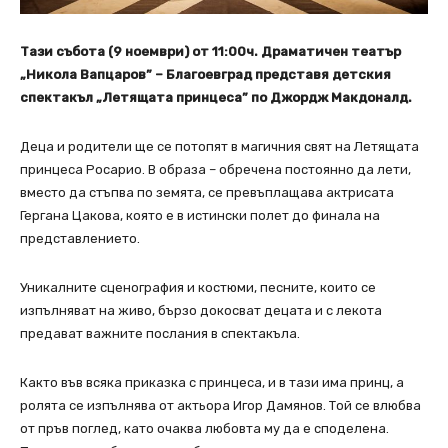
Тази събота (9 ноември) от 11:00ч. Драматичен театър
„Никола Вапцаров” – Благоевград представя детския
спектакъл „Летящата принцеса” по Джордж Макдоналд.
Деца и родители ще се потопят в магичния свят на Летящата
принцеса Росарио. В образа – обречена постоянно да лети,
вместо да стъпва по земята, се превъплащава актрисата
Гергана Цакова, която е в истински полет до финала на
представлението.
Уникалните сценография и костюми, песните, които се
изпълняват на живо, бързо докосват децата и с лекота
предават важните послания в спектакъла.
Както във всяка приказка с принцеса, и в тази има принц, а
ролята се изпълнява от актьора Игор Дамянов. Той се влюбва
от пръв поглед, като очаква любовта му да е споделена.