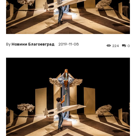
By
Новини Благоевград
2019-11-08
224
0