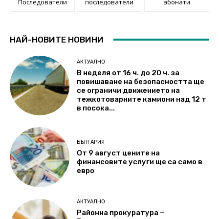
Последователи
последователи
абонати
НАЙ-НОВИТЕ НОВИНИ
АКТУАЛНО
В неделя от 16 ч. до 20 ч. за
повишаване на безопасността ще
се ограничи движението на
тежкотоварните камиони над 12 т
в посока...
БЪЛГАРИЯ
От 9 август цените на
финансовите услуги ще са само в
евро
АКТУАЛНО
Районна прокуратура –