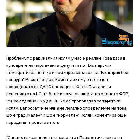
Проблемът с радикалния ислям у нас е реален. Това каза в
кулоарите на парламента депутатът от Българския
демократичен център и зам.-председател на “България без
цензура” Росен Петров. Коментарът му е по повод
проведената от ДАНС операция в Южна България и
решението на НС да бъде изслушан шефът на родното ФБР.
“У нас отдавна има данни, че се проповядва селяфитски
ислям. Въпросът е че нямаме легално определение на това
що е “радикален” и що е “нормален” ислям, коментира още
народният представител.
“Следих изказванията на хората от Пазарджик, които си