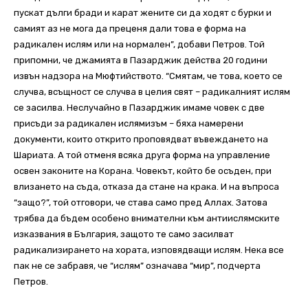
пускат дълги бради и карат жените си да ходят с бурки и
самият аз не мога да преценя дали това е форма на
радикален ислям или на нормален”, добави Петров. Той
припомни, че джамията в Пазарджик действа 20 години
извън надзора на Мюфтийството. “Смятам, че това, което се
случва, всъщност се случва в целия свят – радикалният ислям
се засилва. Неслучайно в Пазарджик имаме човек с две
присъди за радикален ислямизъм – бяха намерени
документи, които открито проповядват въвеждането на
Шариата. А той отменя всяка друга форма на управление
освен законите на Корана. Човекът, който бе осъден, при
влизането на съда, отказа да стане на крака. И на въпроса
“защо?”, той отговори, че става само пред Аллах. Затова
трябва да бъдем особено внимателни към антиислямските
изказвания в България, защото те само засилват
радикализирането на хората, изповядващи ислям. Нека все
пак не се забравя, че “ислям” означава “мир”, подчерта
Петров.