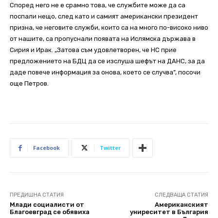
Според него не е срамно това, че службите може да са
поспали нещо, след като и самият американски президент
призна, че неговите служби, които са на много по-високо ниво
от нашите, са пропуснали появата на Ислямска държава в
Сирия и Ирак. „Затова съм удовлетворен, че НС прие
предложението на БДЦ да се изслуша шефът на ДАНС, за да
даде повече информация за онова, което се случва”, посочи
още Петров.
Facebook
Twitter
ПРЕДИШНА СТАТИЯ
СЛЕДВАЩА СТАТИЯ
Млади социалисти от
Американският
Благоевград се обявиха
униреситет в България