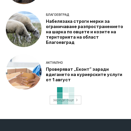
БЛАГОЕВГРАД
Набелязаха строги мерки за
ограничаване разпространението
на шарка по овцете и козите на
територията на област
Благоевград
АКТУАЛНО
Проверяват „Еконт“ заради
вдигането на куриерските услуги
от 1 август
зареди още