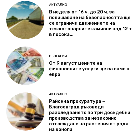
АКТУАЛНО
В неделя от 16 ч. до 20 ч. за
повишаване на безопасността ще
се ограничи движението на
тежкотоварните камиони над 12 т
в посока...
БЪЛГАРИЯ
От 9 август цените на
финансовите услуги ще са само в
евро
АКТУАЛНО
Районна прокуратура –
Благоевград ръководи
разследването по три досъдебни
производства за незаконно
отглеждане на растения от рода
на конопа