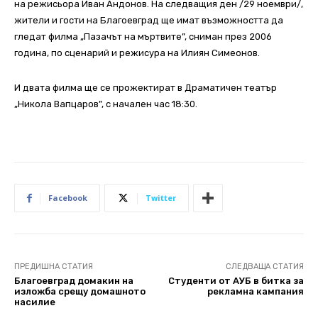
на режисьора Иван Андонов. На следващия ден /29 ноември/,
жители и гости на Благоевград ще имат възможността да
гледат филма „Пазачът на мъртвите”, сниман през 2006
година, по сценарий и режисура на Илиян Симеонов.
И двата филма ще се прожектират в Драматичен театър
„Никола Вапцаров”, с начален час 18:30.
Facebook
Twitter
ПРЕДИШНА СТАТИЯ
СЛЕДВАЩА СТАТИЯ
Благоевград домакин на
Студенти от АУБ в битка за
изложба срещу домашното
рекламна кампания
насилие