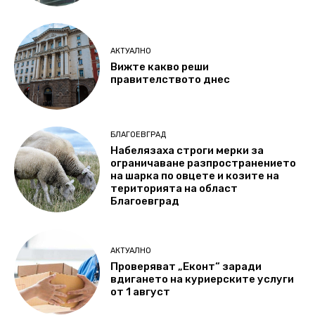
АКТУАЛНО
Вижте какво реши
правителството днес
БЛАГОЕВГРАД
Набелязаха строги мерки за
ограничаване разпространението
на шарка по овцете и козите на
територията на област
Благоевград
АКТУАЛНО
Проверяват „Еконт“ заради
вдигането на куриерските услуги
от 1 август