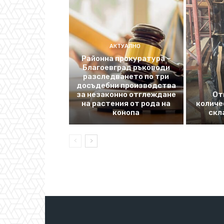
АКТУАЛНО
Районна прокуратура –
Благоевград ръководи
разследването по три
досъдебни производства
за незаконно отглеждане
От
на растения от рода на
количе
конопа
скл