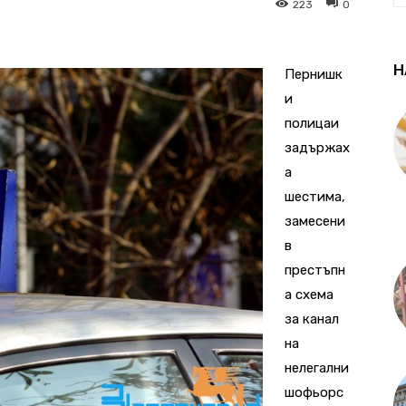
223
0
Н
Пернишк
и
полицаи
задържах
а
шестима,
замесени
в
престъпн
а схема
за канал
на
нелегални
шофьорс