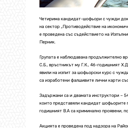
Четирима кандидат-шофьори с чужди док
на сектор „Противодействие на икономич
е проведена със съдействието на Изпълн
Перник.
Групата е наблюдавана продължително вр
С.Б., връстникът му Г.К., 46-годишният Х.Д.
явили на изпит за шофьорски курс с чужд
са изработени фалшивите лични карти със 
Задържани са и двамата инструктори – 54
които представяли кандидат шофьорите п
годишният В.А са криминално проявени, п
Акцията е проведена под надзора на Райо