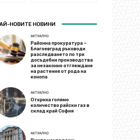
АЙ-НОВИТЕ НОВИНИ
АКТУАЛНО
Районна прокуратура –
Благоевград ръководи
разследването по три
досъдебни производства
за незаконно отглеждане
на растения от рода на
конопа
АКТУАЛНО
Откриха голямо
количество райски газ в
склад край София
АКТУАЛНО