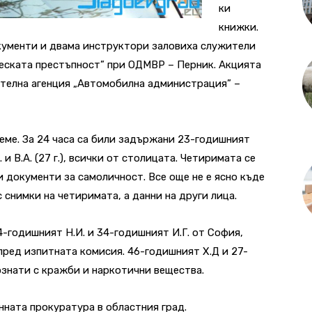
ки
книжки.
ументи и двама инструктори заловиха служители
еската престъпност” при ОДМВР – Перник. Акцията
ителна агенция „Автомобилна администрация” –
еме. За 24 часа са били задържани 23-годишният
 и В.А. (27 г.), всички от столицата. Четиримата се
и документи за самоличност. Все още не е ясно къде
снимки на четиримата, а данни на други лица.
-годишният Н.И. и 34-годишният И.Г. от София,
ред изпитната комисия. 46-годишният Х.Д и 27-
ознати с кражби и наркотични вещества.
нната прокуратура в областния град.