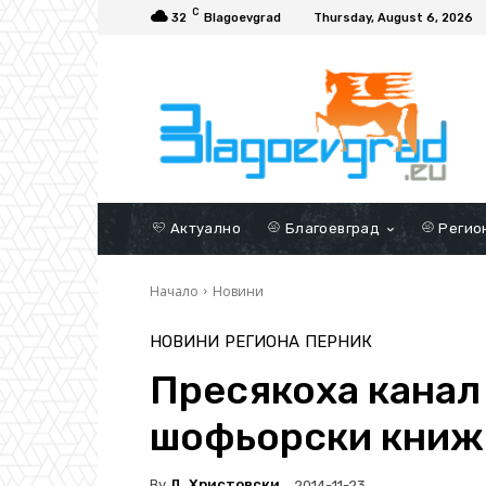
C
32
Blagoevgrad
Thursday, August 6, 2026
Актуално
Благоевград
Регио
Начало
Новини
НОВИНИ
РЕГИОНА
ПЕРНИК
Пресякоха канал
шофьорски книж
By
Д. Христовски
2014-11-23