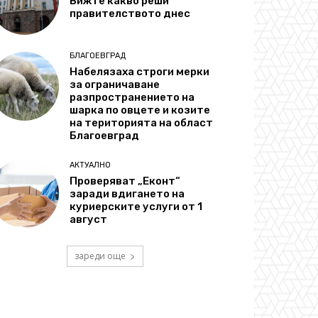
Вижте какво реши
правителството днес
БЛАГОЕВГРАД
Набелязаха строги мерки
за ограничаване
разпространението на
шарка по овцете и козите
на територията на област
Благоевград
АКТУАЛНО
Проверяват „Еконт“
заради вдигането на
куриерските услуги от 1
август
зареди още