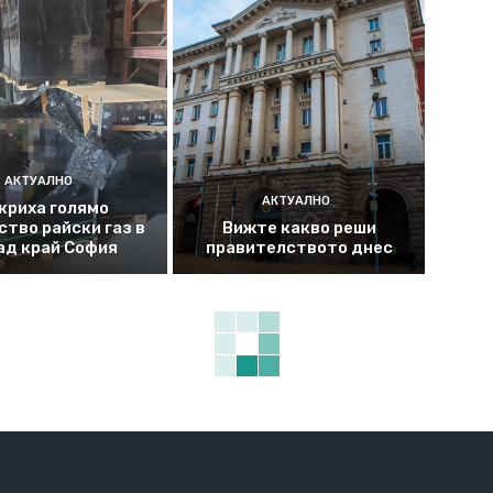
АКТУАЛНО
АКТУАЛНО
криха голямо
ство райски газ в
Вижте какво реши
ад край София
правителството днес