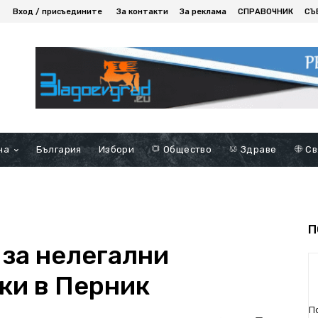
Вход / присъедините
За контакти
За реклама
СПРАВОЧНИК
СЪ
на
България
Избори
Общество
Здраве
Св
П
 за нелегални
ки в Перник
П