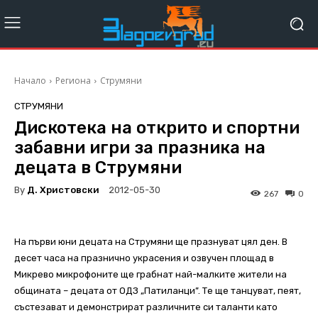
Начало
Региона
Струмяни
СТРУМЯНИ
Дискотека на открито и спортни
забавни игри за празника на
децата в Струмяни
By
Д. Христовски
2012-05-30
267
0
На първи юни децата на Струмяни ще празнуват цял ден. В
десет часа на празнично украсения и озвучен площад в
Микрево микрофоните ще грабнат най-малките жители на
общината – децата от ОДЗ „Патиланци”. Те ще танцуват, пеят,
състезават и демонстрират различните си таланти като