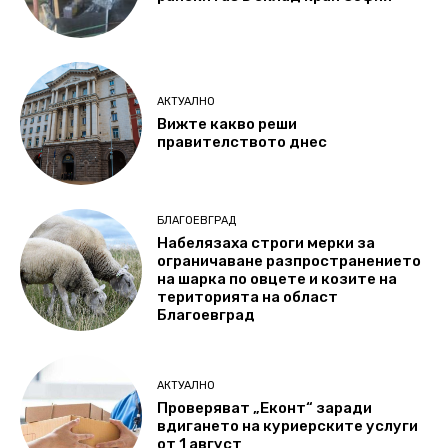
АКТУАЛНО
Вижте какво реши
правителството днес
БЛАГОЕВГРАД
Набелязаха строги мерки за
ограничаване разпространението
на шарка по овцете и козите на
територията на област
Благоевград
АКТУАЛНО
Проверяват „Еконт“ заради
вдигането на куриерските услуги
от 1 август