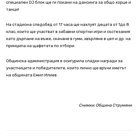
специален DJ блок ще ги покани на дансинга за общо хорце и
танци!
На стадиона следобяд от 17 часа ще нахлуят децата от 1до 8
клас, които ще участват в забавни спортни игри и състезания
като дърпане на въже, скачане в гуми, хвърляне в цел и др. на
принципа на щафетата по отбори.
Общинска администрация е осигурила сладки награди за
участниците и победителите, които лично ще връчи кметът
на общината Емил Илиев.
Снимки: Община Струмяни