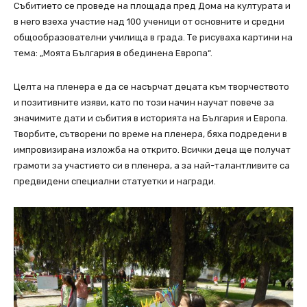
Събитието се проведе на площада пред Дома на културата и
в него взеха участие над 100 ученици от основните и средни
общообразователни училища в града. Те рисуваха картини на
тема: „Моята България в обединена Европа“.
Целта на пленера е да се насърчат децата към творчеството
и позитивните изяви, като по този начин научат повече за
значимите дати и събития в историята на България и Европа.
Творбите, сътворени по време на пленера, бяха подредени в
импровизирана изложба на открито. Всички деца ще получат
грамоти за участието си в пленера, а за най-талантливите са
предвидени специални статуетки и награди.