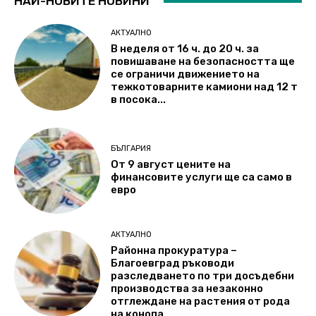
НАЙ-НОВИТЕ НОВИНИ
АКТУАЛНО
В неделя от 16 ч. до 20 ч. за
повишаване на безопасността ще
се ограничи движението на
тежкотоварните камиони над 12 т
в посока...
БЪЛГАРИЯ
От 9 август цените на
финансовите услуги ще са само в
евро
АКТУАЛНО
Районна прокуратура –
Благоевград ръководи
разследването по три досъдебни
производства за незаконно
отглеждане на растения от рода
на конопа