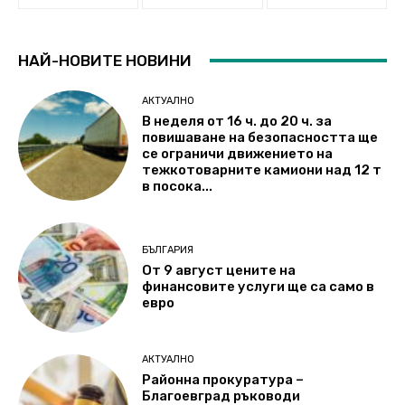
НАЙ-НОВИТЕ НОВИНИ
АКТУАЛНО
В неделя от 16 ч. до 20 ч. за
повишаване на безопасността ще
се ограничи движението на
тежкотоварните камиони над 12 т
в посока...
БЪЛГАРИЯ
От 9 август цените на
финансовите услуги ще са само в
евро
АКТУАЛНО
Районна прокуратура –
Благоевград ръководи