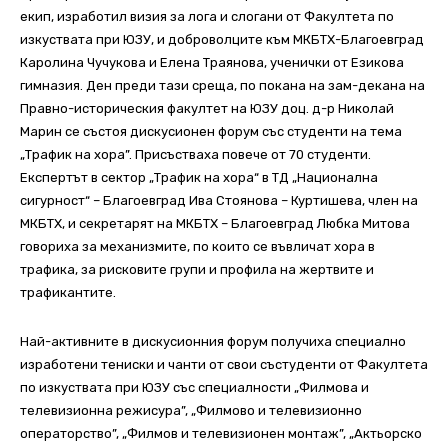
екип, изработил визия за лога и слогани от Факултета по
изкуствата при ЮЗУ, и доброволците към МКБТХ-Благоевград
Каролина Чучукова и Елена Траянова, ученички от Езикова
гимназия. Ден преди тази среща, по покана на зам-декана на
Правно-историческия факултет на ЮЗУ доц. д-р Николай
Марин се състоя дискусионен форум със студенти на тема
„Трафик на хора”. Присъстваха повече от 70 студенти.
Експертът в сектор „Трафик на хора“ в ТД „Национална
сигурност“ – Благоевград Ива Стоянова – Куртишева, член на
МКБТХ, и секретарят на МКБТХ – Благоевград Любка Митова
говориха за механизмите, по които се въвличат хора в
трафика, за рисковите групи и профила на жертвите и
трафикантите.
Най-активните в дискусионния форум получиха специално
изработени тениски и чанти от свои състуденти от Факултета
по изкуствата при ЮЗУ със специалности „Филмова и
телевизионна режисура”, „Филмово и телевизионно
операторство”, „Филмов и телевизионен монтаж”, „Актьорско