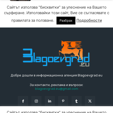
Добре дошли в информационна агенция Blagoevgrad.eu
За контакти, реклама и въпроси:
blagoevgrad.eu@gmail.com