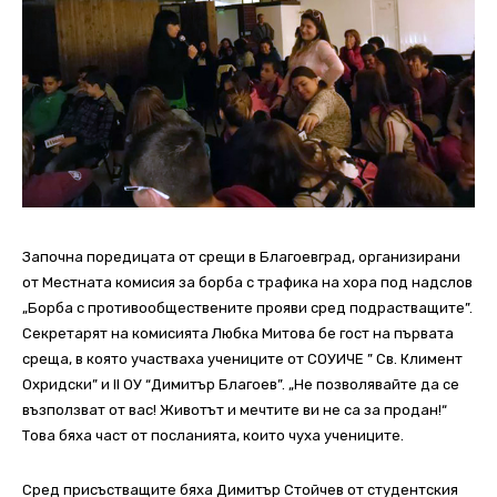
Започна поредицата от срещи в Благоевград, организирани
от Местната комисия за борба с трафика на хора под надслов
„Борба с противообществените прояви сред подрастващите”.
Секретарят на комисията Любка Митова бе гост на първата
среща, в която участваха учениците от СОУИЧЕ ” Св. Климент
Охридски” и ІІ ОУ “Димитър Благоев”. „Не позволявайте да се
възползват от вас! Животът и мечтите ви не са за продан!“
Това бяха част от посланията, които чуха учениците.
Сред присъстващите бяха Димитър Стойчев от студентския