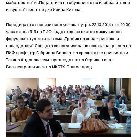
майсторство” и „Педагогика на обучението по изобразително
изкуство” с ментор д-р Ирина Китова.
Поредицата от прояви продължават утре, 23.10.2014 г. от 10:00
часа в зала 313 на ПИФ, където ще се състои дискусионен
форум със студенти на тема „Трафик на хора – рискове и
последствия”. Срещата се организира по покана на декана на
ПИФ проф.-д-р Габриела Белова. На срещата ще присъства и
Татяна Андонова зам.-председател на Окръжен съд –
Благоевград и член на МКБТХ-Благоевград.