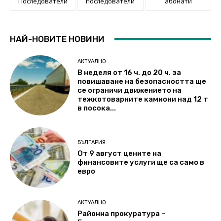
Последователи
последователи
абонати
НАЙ-НОВИТЕ НОВИНИ
АКТУАЛНО
В неделя от 16 ч. до 20 ч. за
повишаване на безопасността ще
се ограничи движението на
тежкотоварните камиони над 12 т
в посока...
БЪЛГАРИЯ
От 9 август цените на
финансовите услуги ще са само в
евро
АКТУАЛНО
Районна прокуратура –