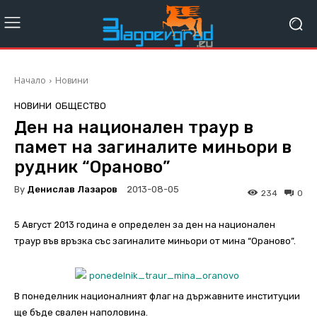
Начало
Новини
НОВИНИ
ОБЩЕСТВО
Ден на национален траур в
памет на загиналите миньори в
рудник “Ораново”
By
Денислав Лазаров
2013-08-05
234
0
5 Август 2013 година е определен за ден на национален
траур във връзка със загиналите миньори от мина “Ораново”.
В понеделник националният флаг на държавните институции
ще бъде свален наполовина.