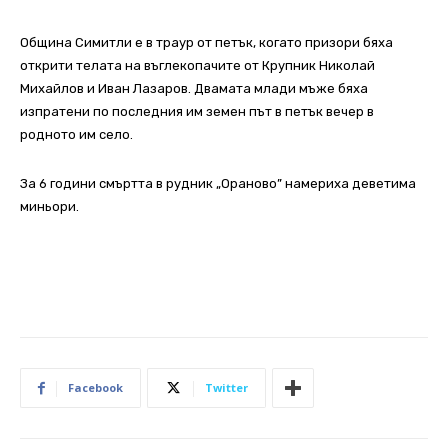
Община Симитли е в траур от петък, когато призори бяха
открити телата на въглекопачите от Крупник Николай
Михайлов и Иван Лазаров. Двамата млади мъже бяха
изпратени по последния им земен път в петък вечер в
родното им село.
За 6 години смъртта в рудник „Ораново” намериха деветима
миньори.
Facebook
Twitter