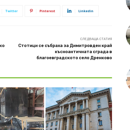
Twitter
Pinterest
Linkedin
СЛЕДВАЩА СТАТИЯ
ко
Стотици се събраха за Димитровден край
късноантичната сграда в
благоевградското село Дренково