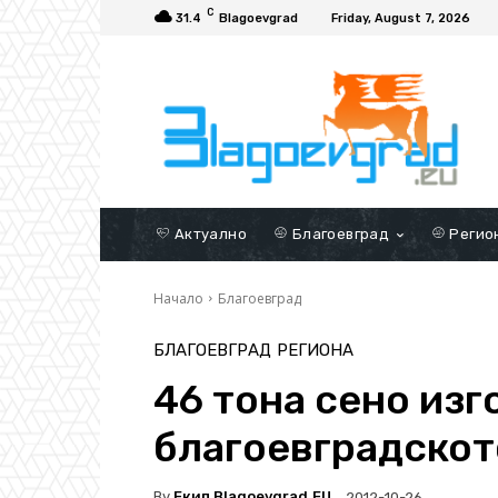
C
31.4
Blagoevgrad
Friday, August 7, 2026
Актуално
Благоевград
Регио
Начало
Благоевград
БЛАГОЕВГРАД
РЕГИОНА
46 тона сено изг
благоевградскот
By
Екип Blagoevgrad.EU
2012-10-26