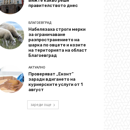
Вижте какво реши
правителството днес
БЛАГОЕВГРАД
Набелязаха строги мерки
за ограничаване
разпространението на
шарка по овцете и козите
на територията на област
Благоевград
АКТУАЛНО
Проверяват „Еконт“
заради вдигането на
куриерските услуги от 1
август
зареди още