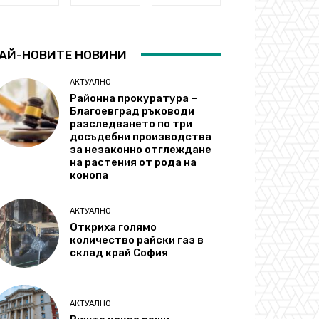
АЙ-НОВИТЕ НОВИНИ
АКТУАЛНО
Районна прокуратура –
Благоевград ръководи
разследването по три
досъдебни производства
за незаконно отглеждане
на растения от рода на
конопа
АКТУАЛНО
Откриха голямо
количество райски газ в
склад край София
АКТУАЛНО