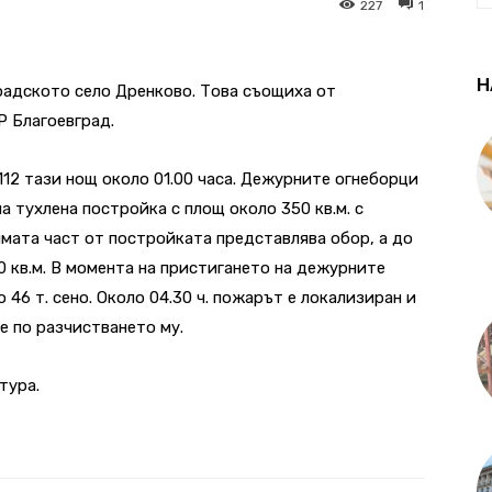
227
1
Н
градското село Дренково. Това съощиха от
Р Благоевград.
112 тази нощ около 01.00 часа. Дежурните огнеборци
а тухлена постройка с площ около 350 кв.м. с
ямата част от постройката представлява обор, а до
0 кв.м. В момента на пристигането на дежурните
 46 т. сено. Около 04.30 ч. пожарът е локализиран и
е по разчистването му.
тура.