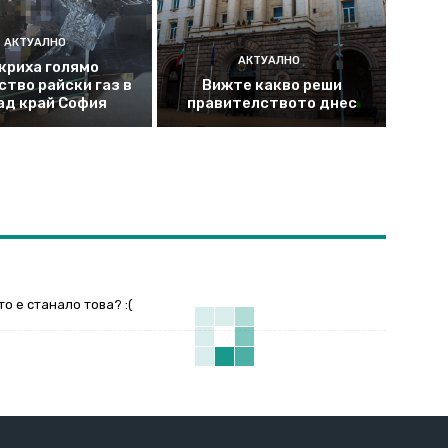
АКТУАЛНО
АКТУАЛНО
криха голямо
ство райски газ в
Вижте какво реши
ад край София
правителството днес
о е станало това? :(