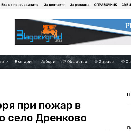
Вход / присъедините
За контакти
За реклама
СПРАВОЧНИК
СЪБИ
на
България
Избори
Общество
Здраве
Св
П
оря при пожар в
о село Дренково
П