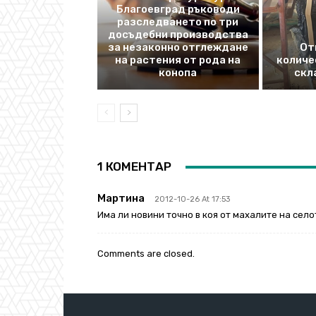
Благоевград ръководи
разследването по три
досъдебни производства
за незаконно отглеждане
От
на растения от рода на
количе
конопа
скл
1 КОМЕНТАР
Мартина
2012-10-26 At 17:53
Има ли новини точно в коя от махалите на селот
Comments are closed.