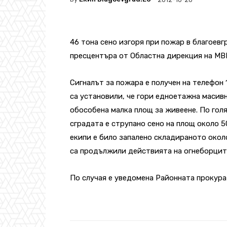
46 тона сено изгоря при пожар в благоев
пресцентъра от Областна дирекция на МВ
Сигналът за пожара е получен на телефон 
са установили, че гори едноетажна масивн
обособена малка площ за живеене. По гол
сградата е струпано сено на площ около 5
екипи е било запалено складираното около
са продължили действията на огнеборцит
По случая е уведомена Районната прокура