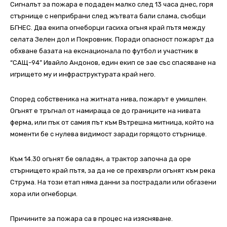
Сигналът за пожара е подаден малко след 13 часа днес, горя
стърнище с неприбрани след жътвата бали слама, съобщи
БГНЕС. Два екипа огнеборци гасиха огъня край пътя между
селата Зелен дол и Покровник. Поради опасност пожарът да
обхване базата на екснационала по футбол и участник в
“САЩ-94” Ивайло Андонов, един екип се зае със спасяване на
игрището му и инфраструктурата край него.
Според собственика на житната нива, пожарът е умишлен.
Огънят е тръгнал от намираща се до границите на нивата
ферма, или пък от самия път към Вътрешна митница, който на
моменти бе с нулева видимост заради горящото стърнище.
Към 14.30 огънят бе овладян, а трактор започна да оре
стърнището край пътя, за да не се прехвърли огънят към река
Струма. На този етап няма данни за пострадали или обгазени
хора или огнеборци.
Причините за пожара са в процес на изясняване.