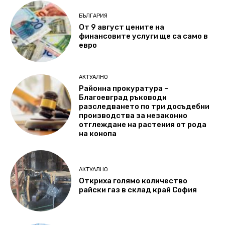
БЪЛГАРИЯ
От 9 август цените на
финансовите услуги ще са само в
евро
АКТУАЛНО
Районна прокуратура –
Благоевград ръководи
разследването по три досъдебни
производства за незаконно
отглеждане на растения от рода
на конопа
АКТУАЛНО
Откриха голямо количество
райски газ в склад край София