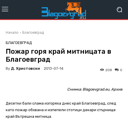
Начало
Благоевград
БЛАГОЕВГРАД
Пожар горя край митницата в
Благоевград
By
Д. Христовски
2013-07-14
208
0
Снимка: Blagoevgrad.eu, Архив
Десетки бали слама изгоряха днес край Благоевград, след
като пожар обхвана и изпепели стотици декари стърнище
край Вътрешна митница.