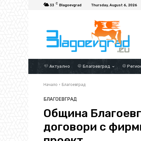
C
33
Blagoevgrad
Thursday, August 6, 2026
Актуално
Благоевград
Регио
Начало
Благоевград
БЛАГОЕВГРАД
Община Благоевг
договори с фирм
проект