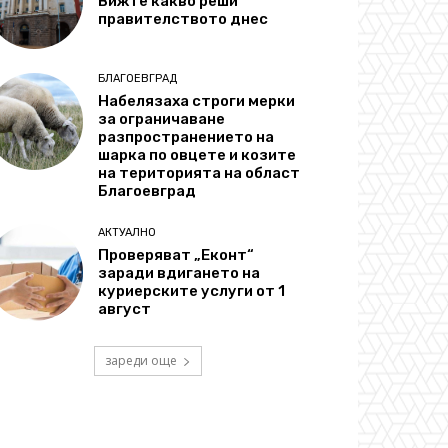
Вижте какво реши
правителството днес
БЛАГОЕВГРАД
Набелязаха строги мерки
за ограничаване
разпространението на
шарка по овцете и козите
на територията на област
Благоевград
АКТУАЛНО
Проверяват „Еконт“
заради вдигането на
куриерските услуги от 1
август
зареди още