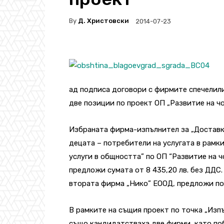
By
Д. Христовски
2014-07-23
ад подписа договори с фирмите спечелили
две позиции по проект ОП „Развитие на ч
Избраната фирма-изпълнител за „Доставка
децата – потребители на услугата в рамк
услуги в общността” по ОП “Развитие на ч
предложи сумата от 8 435,20 лв. без ДДС.
втората фирма „Нико” ЕООД, предложи по-
В рамките на същия проект по точка „Изп
също кандидатстваха две фирми, като по