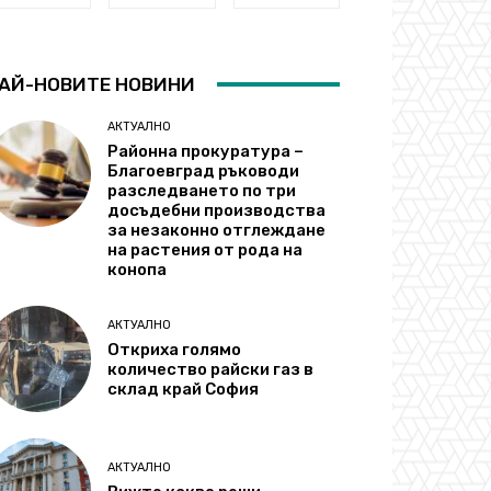
АЙ-НОВИТЕ НОВИНИ
АКТУАЛНО
Районна прокуратура –
Благоевград ръководи
разследването по три
досъдебни производства
за незаконно отглеждане
на растения от рода на
конопа
АКТУАЛНО
Откриха голямо
количество райски газ в
склад край София
АКТУАЛНО