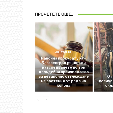
ПРОЧЕТЕТЕ ОЩЕ..
АКТУАЛНО
Районна прокуратура –
Благоевград ръководи
разследването по три
досъдебни производства
за незаконно отглеждане
От
на растения от рода на
количе
конопа
скл