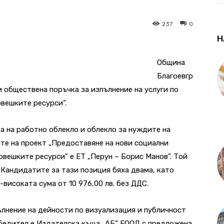
237
0
Н
Община
Благоевгр
 обществена поръчка за изпълнение на услуги по
овешките ресурси“.
 на работно облекло и облекло за нуждите на
ите на проект „Предоставяне на нови социални
овешките ресурси” е ЕТ „Перун – Борис Манов”. Той
 Кандидатите за тази позиция бяха двама, като
високата сума от 10 976,00 лв. без ДДС.
ълнение на дейности по визуализация и публичност
бедител e Издателска къща „АБ” ЕООД с предложена