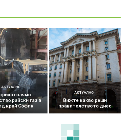
АКТУАЛНО
АКТУАЛНО
криха голямо
ство райски газ в
Вижте какво реши
ад край София
правителството днес