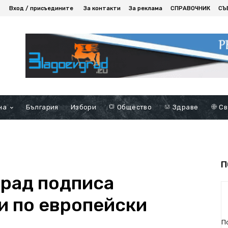
Вход / присъедините
За контакти
За реклама
СПРАВОЧНИК
СЪ
на
България
Избори
Общество
Здраве
Св
П
рад подписа
и по европейски
П