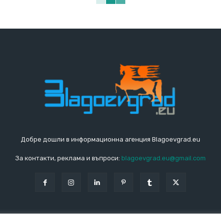
Добре дошли в информационна агенция Blagoevgrad.eu
За контакти, реклама и въпроси:
blagoevgrad.eu@gmail.com