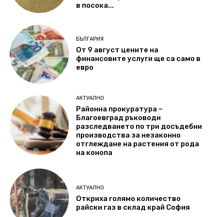
в посока...
БЪЛГАРИЯ
От 9 август цените на
финансовите услуги ще са само в
евро
АКТУАЛНО
Районна прокуратура –
Благоевград ръководи
разследването по три досъдебни
производства за незаконно
отглеждане на растения от рода
на конопа
АКТУАЛНО
Откриха голямо количество
райски газ в склад край София