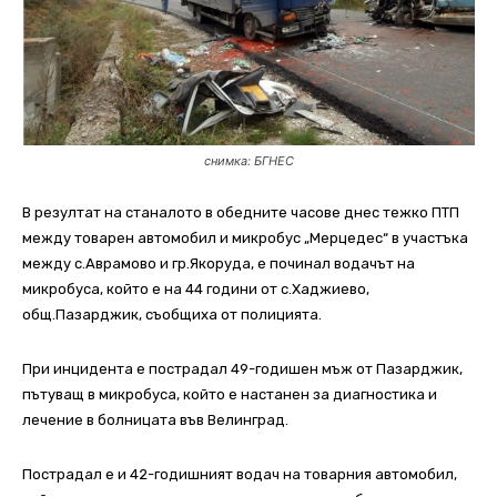
снимка: БГНЕС
В резултат на станалото в обедните часове днес тежко ПТП
между товарен автомобил и микробус „Мерцедес“ в участъка
между с.Аврамово и гр.Якоруда, е починал водачът на
микробуса, който е на 44 години от с.Хаджиево,
общ.Пазарджик, съобщиха от полицията.
При инцидента е пострадал 49-годишен мъж от Пазарджик,
пътуващ в микробуса, който е настанен за диагностика и
лечение в болницата във Велинград.
Пострадал е и 42-годишният водач на товарния автомобил,