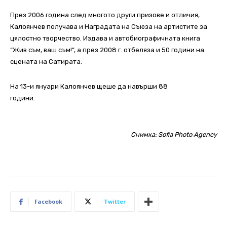
През 2006 година след многото други призове и отличия,
Калоянчев получава и Наградата на Съюза на артистите за
цялостно творчество. Издава и автобиографичната книга
“Жив съм, ваш съм!”, а през 2008 г. отбеляза и 50 години на
сцената на Сатирата.
На 13-и януари Калоянчев щеше да навърши 88
години.
Снимка: Sofia Photo Agency
Facebook
Twitter