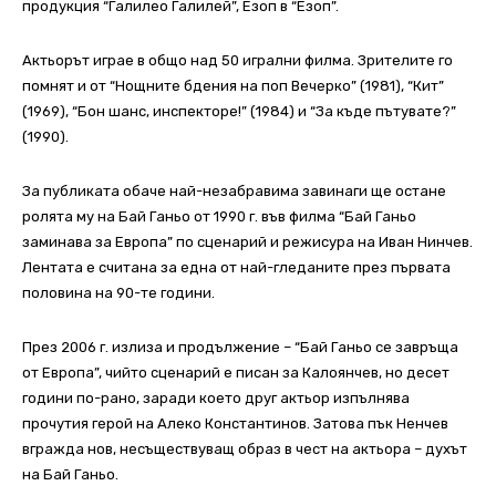
продукция “Галилео Галилей”, Езоп в “Езоп”.
Актьорът играе в общо над 50 игрални филма. Зрителите го
помнят и от “Нощните бдения на поп Вечерко” (1981), “Кит”
(1969), “Бон шанс, инспекторе!” (1984) и “За къде пътувате?”
(1990).
За публиката обаче най-незабравима завинаги ще остане
ролята му на Бай Ганьо от 1990 г. във филма “Бай Ганьо
заминава за Европа” по сценарий и режисура на Иван Нинчев.
Лентата е считана за една от най-гледаните през първата
половина на 90-те години.
През 2006 г. излиза и продължение – “Бай Ганьо се завръща
от Европа”, чийто сценарий е писан за Калоянчев, но десет
години по-рано, заради което друг актьор изпълнява
прочутия герой на Алеко Константинов. Затова пък Ненчев
вгражда нов, несъществуващ образ в чест на актьора – духът
на Бай Ганьо.