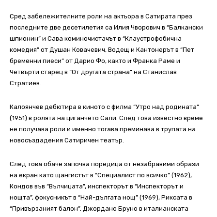
Сред забележителните роли на актьора в Сатирата през
последните две десетилетия са Илия Чворович в “Балкански
шпионин” и Сава коминочистачът в “Клаустрофобична
комедия” от Душан Ковачевич, Водещ и Кантонерът в “Пет
бременни пиеси” от Дарио Фо, както и Франка Раме и
Четвърти старец в “От другата страна” на Станислав
Стратиев.
Калоянчев дебютира в киното с филма “Утро над родината”
(1951) в ролята на циганчето Сали. След това известно време
не получава роли и именно тогава преминава в трупата на
новосъздадения Сатиричен театър.
След това обаче започва поредица от незабравими образи
на екран като щангистът в “Специалист по всичко” (1962),
Кондов във “Вълчицата”, инспекторът в “Инспекторът и
нощта”, фокусникът в “Най-дългата нощ” (1969), Риксата в
“Привързаният балон”, Джордано Бруно в италианската