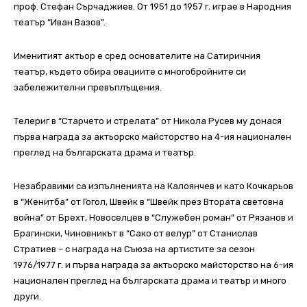
проф. Стефан Сърчаджиев. От 1951 до 1957 г. играе в Народния
театър “Иван Вазов”.
Именитият актьор е сред основателите на Сатиричния
театър, където обира овациите с многобройните си
забележителни превъплъщения.
Телериг в “Старчето и стрелата” от Никола Русев му донася
първа награда за актьорско майсторство на 4-ия национален
преглед на българската драма и театър.
Незабравими са изпълненията на Калоянчев и като Кочкарьов
в “Женитба” от Гогол, Швейк в “Швейк през Втората световна
война” от Брехт, Новоселцев в “Служебен роман” от Рязанов и
Брагински, Чиновникът в “Сако от велур” от Станислав
Стратиев – с награда на Съюза на артистите за сезон
1976/1977 г. и първа награда за актьорско майсторство на 6-ия
национален преглед на българската драма и театър и много
други.