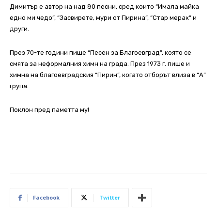
Димитър е автор на над 80 песни, сред които “Имала майка
едно ми чедо”, “Засвирете, мури от Пирина”, “Стар мерак” и
други.
През 70-те години пише “Песен за Благоевград”, която се
смята за неформалния химн на града. През 1973 г. пише и
химна на благоевградския “Пирин”, когато отборът влиза в “А”
група.
Поклон пред паметта му!
Facebook
Twitter