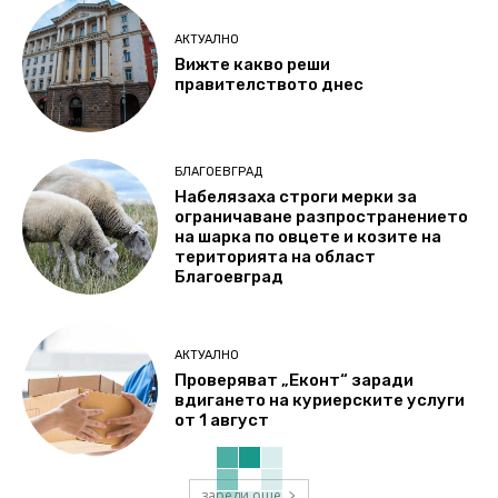
АКТУАЛНО
Вижте какво реши
правителството днес
БЛАГОЕВГРАД
Набелязаха строги мерки за
ограничаване разпространението
на шарка по овцете и козите на
територията на област
Благоевград
АКТУАЛНО
Проверяват „Еконт“ заради
вдигането на куриерските услуги
от 1 август
зареди още