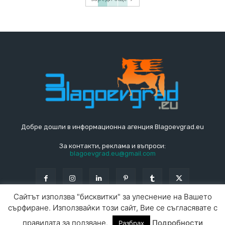
Добре дошли в информационна агенция Blagoevgrad.eu
За контакти, реклама и въпроси:
blagoevgrad.eu@gmail.com
Сайтът използва "бисквитки" за улеснение на Вашето
сърфиране. Използвайки този сайт, Вие се съгласявате с
© Blagoevgrad.EU 2010 - 2026
Общи условия
|
правилата за ползване.
Подробности
Разбрах