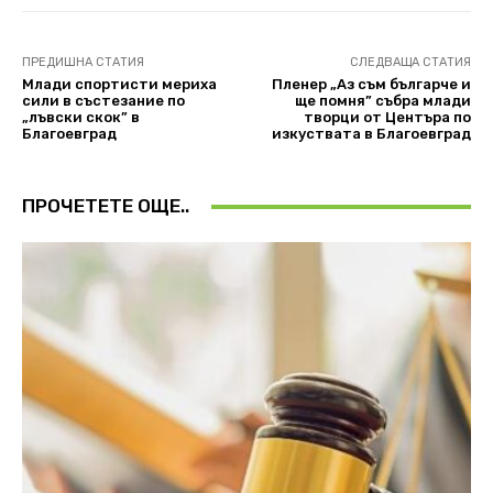
ПРЕДИШНА СТАТИЯ
СЛЕДВАЩА СТАТИЯ
Млади спортисти мериха
Пленер „Аз съм българче и
сили в състезание по
ще помня” събра млади
„лъвски скок” в
творци от Центъра по
Благоевград
изкуствата в Благоевград
ПРОЧЕТЕТЕ ОЩЕ..