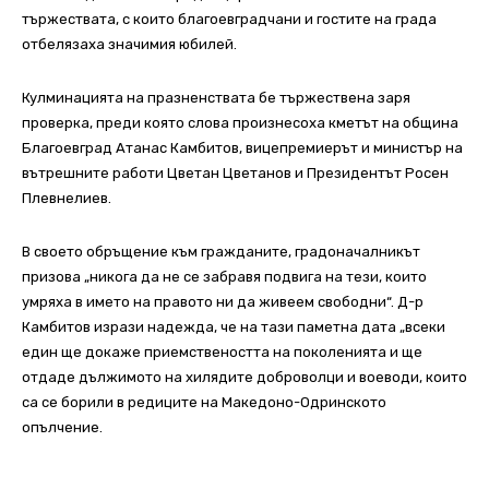
тържествата, с които благоевградчани и гостите на града
отбелязаха значимия юбилей.
Кулминацията на празненствата бе тържествена заря
проверка, преди която слова произнесоха кметът на община
Благоевград Атанас Камбитов, вицепремиерът и министър на
вътрешните работи Цветан Цветанов и Президентът Росен
Плевнелиев.
В своето обръщение към гражданите, градоначалникът
призова „никога да не се забравя подвига на тези, които
умряха в името на правото ни да живеем свободни“. Д-р
Камбитов изрази надежда, че на тази паметна дата „всеки
един ще докаже приемствеността на поколенията и ще
отдаде дължимото на хилядите доброволци и воеводи, които
са се борили в редиците на Македоно-Одринското
опълчение.