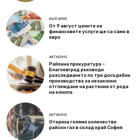
БЪЛГАРИЯ
От 9 август цените на
финансовите услуги ще са само в
евро
АКТУАЛНО
Районна прокуратура –
Благоевград ръководи
разследването по три досъдебни
производства за незаконно
отглеждане на растения от рода
на конопа
АКТУАЛНО
Откриха голямо количество
райски газ в склад край София