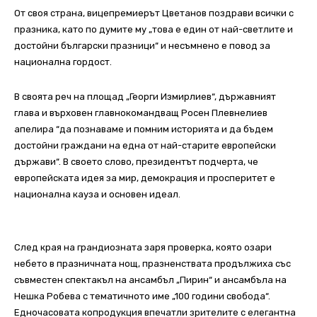
От своя страна, вицепремиерът Цветанов поздрави всички с
празника, като по думите му „това е един от най-светлите и
достойни български празници“ и несъмнено е повод за
национална гордост.
В своята реч на площад „Георги Измирлиев“, държавният
глава и върховен главнокомандващ Росен Плевнелиев
апелира “да познаваме и помним историята и да бъдем
достойни граждани на една от най-старите европейски
държави“. В своето слово, президентът подчерта, че
европейската идея за мир, демокрация и просперитет е
национална кауза и основен идеал.
След края на грандиозната заря проверка, която озари
небето в празничната нощ, празненствата продължиха със
съвместен спектакъл на ансамбъл „Пирин“ и ансамбъла на
Нешка Робева с тематичното име „100 години свобода“.
Едночасовата копродукция впечатли зрителите с елегантна