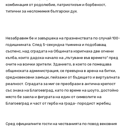
комбинация от родолюбие, патриотизъм и борбеност,
типични за несломимия български дух.
Незабравим бе и завършека на празненствата по случай 100-
годишнината. След 5-секундна тъмнина и подобаващ
съспенс, над сградата на Общината изригнаха две огнени
кълба, които дадоха начало на „пътуване във времето“ пред
очите на всички зрители. Зданието, в което се помещава
общинската администрация, се превърна в арена на битки,
средновековни замъци, пейзажи от бъдещето и виртуалната
реалност. Сградата за миг се преобрази в антична крепост
със знака на Благоевград, като по време на шоуто, достойно
място бе заела и фигурата на един от символите на
Благоевград и част от герба на града- породист жребец.
Сред официалните гости на честванията по повод вековния