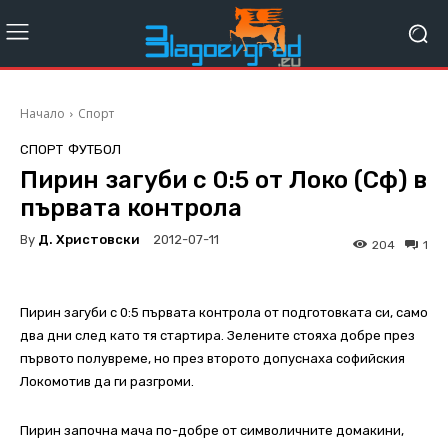
Начало
Спорт
СПОРТ
ФУТБОЛ
Пирин загуби с 0:5 от Локо (Сф) в
първата контрола
By
Д. Христовски
2012-07-11
204
1
Пирин загуби с 0:5 първата контрола от подготовката си, само
два дни след като тя стартира. Зелените стояха добре през
първото полувреме, но през второто допуснаха софийския
Локомотив да ги разгроми.
Пирин започна мача по-добре от символичните домакини,