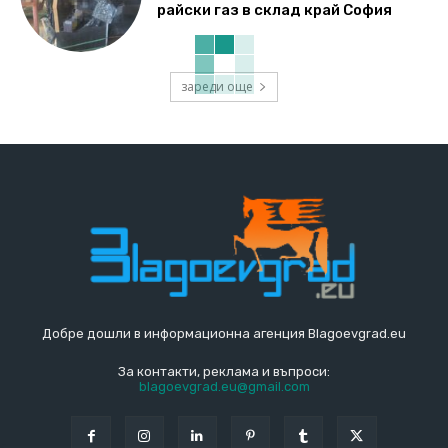
райски газ в склад край София
зареди още
Добре дошли в информационна агенция Blagoevgrad.eu
За контакти, реклама и въпроси:
blagoevgrad.eu@gmail.com