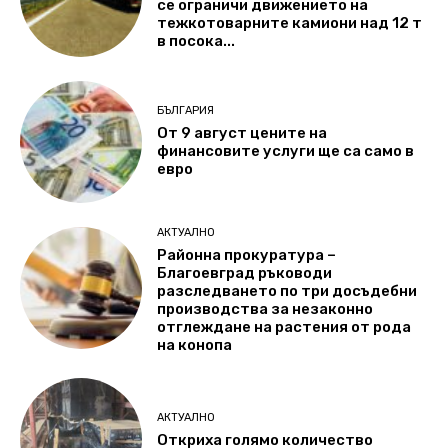
се ограничи движението на
тежкотоварните камиони над 12 т
в посока...
БЪЛГАРИЯ
От 9 август цените на
финансовите услуги ще са само в
евро
АКТУАЛНО
Районна прокуратура –
Благоевград ръководи
разследването по три досъдебни
производства за незаконно
отглеждане на растения от рода
на конопа
АКТУАЛНО
Откриха голямо количество