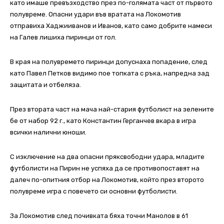
като имаше превъзходство през по-голямата част от първото
полувреме. Опасни удари във вратата на Локомотив
отправиха Хаджииванов и Иванов, като само добрите намеси
на Галев лишиха пиринци от гол.
В края на полувремето пиринци допуснаха попадение, след
като Павел Петков видимо пое топката с ръка, напредна зад
защитата и отбеляза.
През втората част на мача най-стария футболист на зелените
бе от набор 92 г., като Константин Герганчев вкара в игра
всички налични юноши.
С изключение на два опасни пряксвободни удара, младите
футболисти на Пирин не успяха да се противопоставят на
далеч по-опитния отбор на Локомотив, който през второто
полувреме игра с повечето си основни футболисти.
За Локомотив след почивката бяха точни Манолов в 61