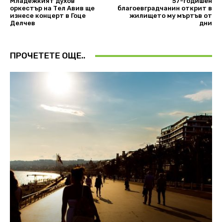
Младежкият духов
57-годишен
оркестър на Тел Авив ще
благоевградчанин открит в
изнесе концерт в Гоце
жилището му мъртъв от
Делчев
дни
ПРОЧЕТЕТЕ ОЩЕ..