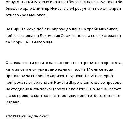
минута, в 71 минута Иво Иванов отбеляза с глава, в 82 точен бе
бившето орле Димитър Илиев, а в 84 резултатът бе фиксиран
отново чрез Манолов.
За Пирин в мача дебют направи дошлия на проби Михайлов,
който е юноша на Локомотив София и до сега се е състезавал
за Оборище Панагюрище.
Станаха ясни и датите за още три от контролите на орлетата,
като за сега е сигурна само една от тях. На 17 юли се водят
преговори за спаринг с Хоризонт Турново, на 21 е сигурна
контролата с израелския Рамата Шарон, която ще се проведе
на стадиона в комплекс Царско Село от 18:00, а на 1-ви август
ще се проведе контрола с втородивизионен отбор, отново от
Израел.
Състава на Пирин днес: