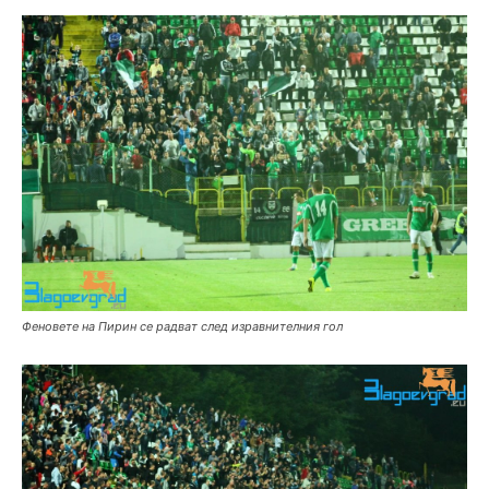
Феновете на Пирин се радват след изравнителния гол