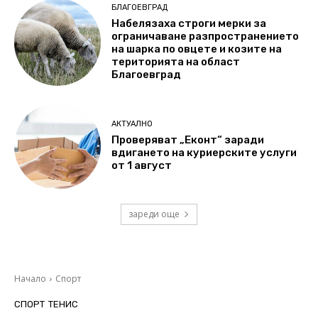
БЛАГОЕВГРАД
Набелязаха строги мерки за
ограничаване разпространението
на шарка по овцете и козите на
територията на област
Благоевград
АКТУАЛНО
Проверяват „Еконт“ заради
вдигането на куриерските услуги
от 1 август
зареди още