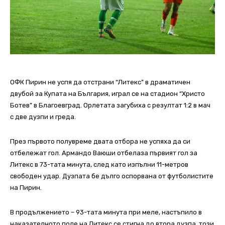
ОФК Пирин не успя да отстрани “Литекс” в драматичен
двубой за Купата на България, играл се на стадион “Христо
Ботев” в Благоевград. Орлетата загубиха с резултат 1:2 в мач
с две дузпи и греда.
През първото полувреме двата отбора не успяха да си
отбележат гол. Армандо Ваюши отбелаза първият гол за
Литекс в 73-тата минута, след като изпълни 11-метров
свободен удар. Дузпата бе дълго оспорвана от футболистите
на Пирин.
В продължението – 93-тата минута при меле, настъпило в
наказателното поле на Литекс се стигна до втора дузпа, този