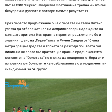
път за ОФК “Пирин”.
Владислав Златинов не трепна и изпълни
безупречно дузпата и затвори мачът с резултат 1:1.
През първото продължение още с първата си атака Литекс
успяха да отбележат. Гол на Асприля попари надеждите на
хилядите зрители. Към края на първото продължение бе и
златният шанс на „Пирин“ когато Румен Сандев от 10-ина
метра срещна гредата и топката се разходи по цялата гол
линия, но не влезе във вратата.
До края на продълженията
феновете на “Орлетата” не спряха да подкрепят отбора си и
изпратиха футболистите към съблекалнята с аплодисменти и
скандирания за “А-група”.