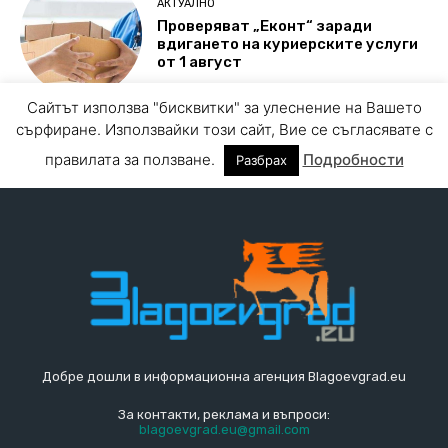
Добре дошли в информационна агенция Blagoevgrad.eu
За контакти, реклама и въпроси:
blagoevgrad.eu@gmail.com