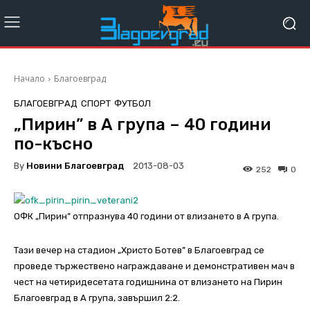
Начало
Благоевград
БЛАГОЕВГРАД
СПОРТ
ФУТБОЛ
„Пирин” в А група – 40 години
по-късно
By
Новини Благоевград
2013-08-03
252
0
ОФК „Пирин” отпразнува 40 години от влизането в А група.
Taзи вечер на стадион „Христо Ботев” в Благоевград се
проведе тържествено награждаване и демонстративен мач в
чест на четиридесетата годишнина от влизането на Пирин
Благоевград в А група, завършил 2:2.