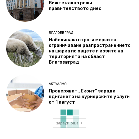
Вижте какво реши
правителството днес
БЛАГОЕВГРАД
Набелязаха строги мерки за
ограничаване разпространението
на шарка по овцете и козите на
територията на област
Благоевград
АКТУАЛНО
Проверяват „Еконт“ заради
вдигането на куриерските услуги
от 1 август
зареди още