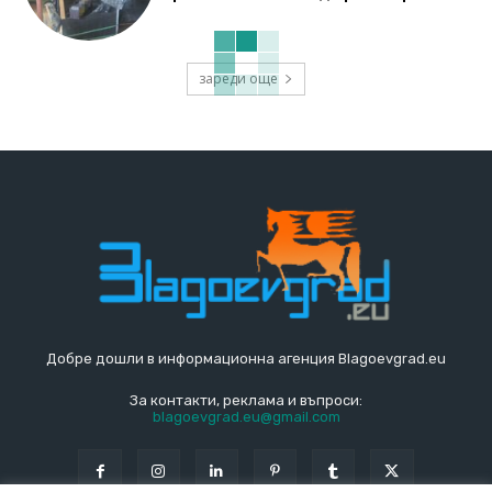
зареди още
Добре дошли в информационна агенция Blagoevgrad.eu
За контакти, реклама и въпроси:
blagoevgrad.eu@gmail.com