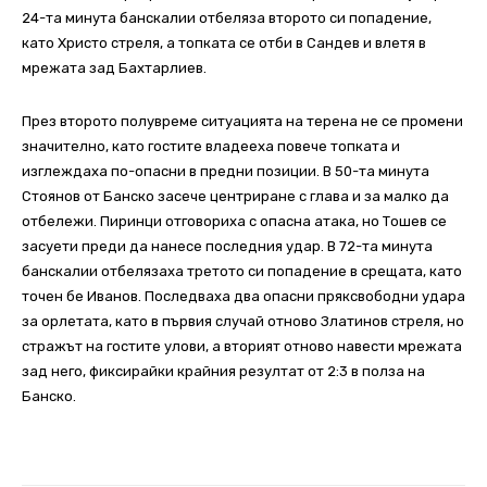
24-та минута банскалии отбеляза второто си попадение,
като Христо стреля, а топката се отби в Сандев и влетя в
мрежата зад Бахтарлиев.
През второто полувреме ситуацията на терена не се промени
значително, като гостите владееха повече топката и
изглеждаха по-опасни в предни позиции. В 50-та минута
Стоянов от Банско засече центриране с глава и за малко да
отбележи. Пиринци отговориха с опасна атака, но Тошев се
засуети преди да нанесе последния удар. В 72-та минута
банскалии отбелязаха третото си попадение в срещата, като
точен бе Иванов. Последваха два опасни пряксвободни удара
за орлетата, като в първия случай отново Златинов стреля, но
стражът на гостите улови, а вторият отново навести мрежата
зад него, фиксирайки крайния резултат от 2:3 в полза на
Банско.