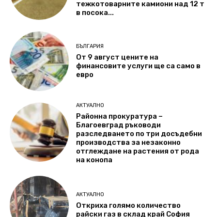
тежкотоварните камиони над 12 т
в посока...
БЪЛГАРИЯ
От 9 август цените на
финансовите услуги ще са само в
евро
АКТУАЛНО
Районна прокуратура –
Благоевград ръководи
разследването по три досъдебни
производства за незаконно
отглеждане на растения от рода
на конопа
АКТУАЛНО
Откриха голямо количество
райски газ в склад край София