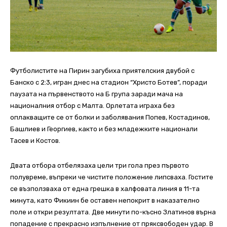
Футболистите на Пирин загубиха приятелския двубой с
Банско с 2:3, игран днес на стадион “Христо Ботев”, поради
паузата на първенството на Б група заради мача на
националния отбор с Малта. Орлетата играха без
оплакващите се от болки и заболявания Попев, Костадинов,
Башлиев и Георгиев, както и без младежките национали
Тасев и Костов.
Двата отбора отбелязаха цели три гола през първото
полувреме, въпреки че чистите положение липсваха. Гостите
се възползваха от една грешка в халфовата линия в 11-та
минута, като Фикиин бе оставен непокрит в наказателно
поле и откри резултата. Две минути по-късно Златинов върна
попадение с прекрасно изпълнение от пряксвободен удар. В