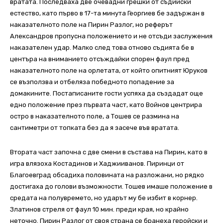
вратата. Последваха две очевадни грешки от съдийски
естество, като първо в 17-та минута Георгиев бе задържан в
наказателното поле на Пирин Разлог, но реферът
Александров пропусна положението и не отсъди заслужения
наказателен удар. Малко след това отново съдията бе в
центъра на вниманието отсъждайки спорен фаул пред
наказателното поле на орлетата, от който опитният Юруков
се възползва и отбеляза победното попадение за
домакините. Постаписаните гости успяха да създадат още
едно положение през първата част, като Войнов центрира
остро в наказателното поле, а Тошев се размина на
сантиметри от топката без да я засече във вратата.
Втората част започна с две смени в състава на Пирин, като в
игра влязоха Костадинов и Хаджииванов. Пиринци от
Благоевград обсадиха половината на разложани, но рядко
достигаха до голови възможности. Тошев имаше положение в
средата на полувремето, но ударът му бе избит в корнер.
Златинов стреля от фаул 10 мин. преди края, но крайно
неточно. Пирин Разлог от своя страна се бранеха геройски и