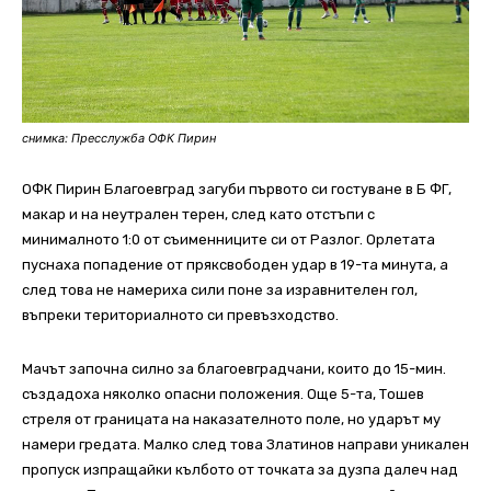
снимка: Пресслужба ОФК Пирин
ОФК Пирин Благоевград загуби първото си гостуване в Б ФГ,
макар и на неутрален терен, след като отстъпи с
минималното 1:0 от съименниците си от Разлог. Орлетата
пуснаха попадение от пряксвободен удар в 19-та минута, а
след това не намериха сили поне за изравнителен гол,
въпреки териториалното си превъзходство.
Мачът започна силно за благоевградчани, които до 15-мин.
създадоха няколко опасни положения. Още 5-та, Тошев
стреля от границата на наказателното поле, но ударът му
намери гредата. Малко след това Златинов направи уникален
пропуск изпращайки кълбото от точката за дузпа далеч над