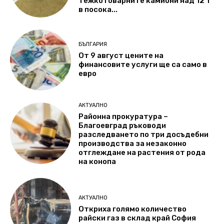
тежкотоварните камиони над 12 т
в посока...
БЪЛГАРИЯ
От 9 август цените на
финансовите услуги ще са само в
евро
АКТУАЛНО
Районна прокуратура –
Благоевград ръководи
разследването по три досъдебни
производства за незаконно
отглеждане на растения от рода
на конопа
АКТУАЛНО
Откриха голямо количество
райски газ в склад край София