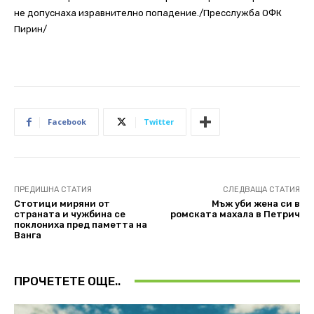
не допуснаха изравнително попадение./Пресслужба ОФК
Пирин/
Facebook
Twitter
ПРЕДИШНА СТАТИЯ
СЛЕДВАЩА СТАТИЯ
Стотици миряни от
Мъж уби жена си в
страната и чужбина се
ромската махала в Петрич
поклониха пред паметта на
Ванга
ПРОЧЕТЕТЕ ОЩЕ..