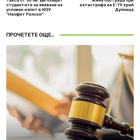
Такса от 30 лв. ще плащат
Жена пострада при
студентите за явяване на
катастрофа на Е-79 край
условен изпит в ЮЗУ
Дупница
“Неофит Рилски”
ПРОЧЕТЕТЕ ОЩЕ..