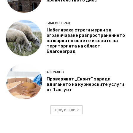
БЛАГОЕВГРАД
Набелязаха строги мерки за
ограничаване разпространението
на шарка по овцете и козите на
територията на област
Благоевград
АКТУАЛНО
Проверяват „Еконт“ заради
вдигането на куриерските услуги
от 1 август
зареди още