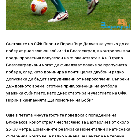
Съставите на ОФК Пирин и Пирин Гоце Делчев не успяха да се
победят днес завършвайки 1:1 в Благоевград, в контролен мач
преди пролетния полусезон на първенствата в А и В група.
Благоевградчани могат да съжаляват повече за пропусната
победа, след като доминира в почти целия двубой и рядко
допускаха да бъдат затруднявани от неврокопчани. Въпреки
дъждовното време, стотина привърженици на футбола
уважиха събитието, като днес стартира и участието на ОФК
Пирин в кампанията „Да помогнем на Боби”.
Още в петата минута гостите поведоха с попадение на
Близнаков, койот стреля неспасяемо за Бахтарлиев от около
25-30 метра. Домакините реагираха моментални и натиснаха
съперника, който вече рядко минаваше центъра на терена.