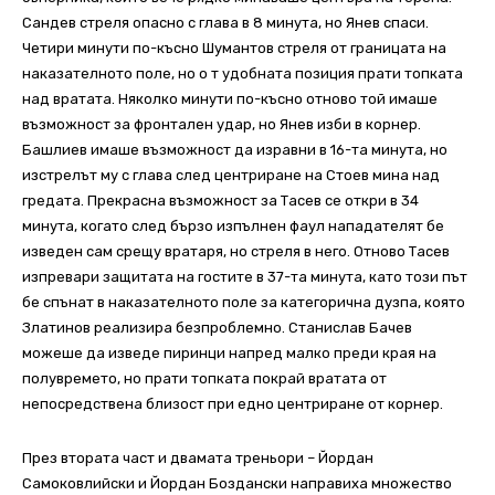
Сандев стреля опасно с глава в 8 минута, но Янев спаси.
Четири минути по-късно Шумантов стреля от границата на
наказателното поле, но о т удобната позиция прати топката
над вратата. Няколко минути по-късно отново той имаше
възможност за фронтален удар, но Янев изби в корнер.
Башлиев имаше възможност да изравни в 16-та минута, но
изстрелът му с глава след центриране на Стоев мина над
гредата. Прекрасна възможност за Тасев се откри в 34
минута, когато след бързо изпълнен фаул нападателят бе
изведен сам срещу вратаря, но стреля в него. Отново Тасев
изпревари защитата на гостите в 37-та минута, като този път
бе спънат в наказателното поле за категорична дузпа, която
Златинов реализира безпроблемно. Станислав Бачев
можеше да изведе пиринци напред малко преди края на
полувремето, но прати топката покрай вратата от
непосредствена близост при едно центриране от корнер.
През втората част и двамата треньори – Йордан
Самоковлийски и Йордан Боздански направиха множество