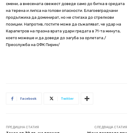
смени, а внесената свежест доведе само до битка в средата
на терена и липса на голови опасности. Благоевградчани
продължиха да доминират, но не стигаха до стрелкови
позиции. Напротив, гостите може да съжаляват, че удар на
Карапетров на празна врата удари гредата в 71-та минута,
което можеше и да доведе до загуба за орлетата./
Пресслужба на ОФК Пирин/
Facebook
Twitter
ПРЕДИШНА СТАТИЯ
СЛЕДВАЩА СТАТИЯ