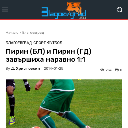
Начало
Благоевград
БЛАГОЕВГРАД
СПОРТ
ФУТБОЛ
Пирин (БЛ) и Пирин (ГД)
завършиха наравно 1:1
By
Д. Христовски
2014-01-25
236
0